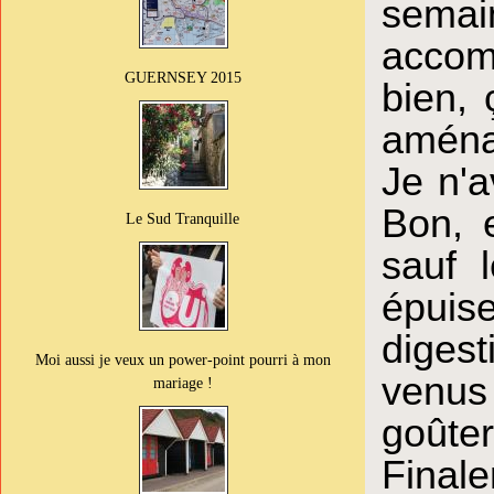
semai
accom
GUERNSEY 2015
bien, 
aménag
Je n'a
Bon, 
Le Sud Tranquille
sauf 
épuise
digest
Moi aussi je veux un power-point pourri à mon
venus
mariage !
goût
Finale