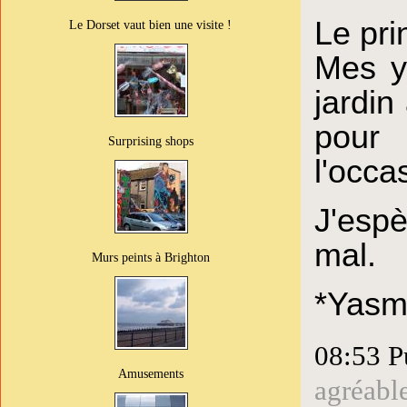
Le pri
Le Dorset vaut bien une visite !
Mes y
jardin
pour 
Surprising shops
l'occa
J'espè
mal.
Murs peints à Brighton
*Yasm
08:53 P
Amusements
agréabl