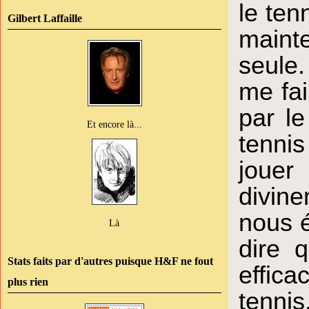
le ten
Gilbert Laffaille
maint
seule
me fai
par le
Et encore là...
tennis
jouer
divin
nous é
Là
dire q
Stats faits par d'autres puisque H&F ne fout
effica
plus rien
tennis