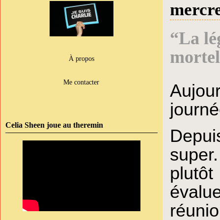
mercre
“La lég
mortel
À propos
Me contacter
Aujour
journé
Celia Sheen joue au theremin
Depuis
super.
plutôt
évalu
réunio