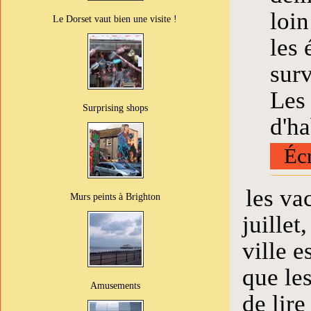
loin
Le Dorset vaut bien une visite !
les 
sur
Les 
Surprising shops
d'h
Écr
les va
Murs peints à Brighton
juillet
ville e
que le
Amusements
de lir