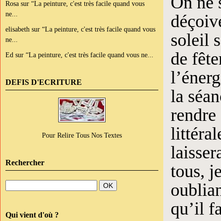
On ne s
Rosa
sur
“La peinture, c'est très facile quand vous
ne...
déçoiv
elisabeth
sur
“La peinture, c'est très facile quand vous
soleil 
ne...
de fête
Ed
sur
“La peinture, c'est très facile quand vous ne...
l’énerg
DEFIS D'ECRITURE
la séan
rendre
littéra
Pour Relire Tous Nos Textes
laisser
Rechercher
tous, j
oublia
qu’il f
Qui vient d'où ?