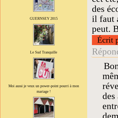
des éc
il fau
GUERNSEY 2015
peut. B
Écrit 
Répond
Le Sud Tranquille
Bon
mêm
réve
Moi aussi je veux un power-point pourri à mon
mariage !
des 
entr
dema