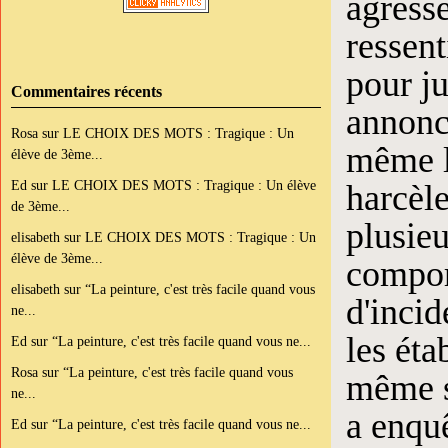
agresse
ressent
pour ju
Commentaires récents
annonce
Rosa
sur
LE CHOIX DES MOTS : Tragique : Un
même l
élève de 3ème...
Ed
sur
LE CHOIX DES MOTS : Tragique : Un élève
harcèl
de 3ème...
plusieu
elisabeth
sur
LE CHOIX DES MOTS : Tragique : Un
élève de 3ème...
compor
elisabeth
sur
“La peinture, c'est très facile quand vous
d'incid
ne...
les éta
Ed
sur
“La peinture, c'est très facile quand vous ne...
Rosa
sur
“La peinture, c'est très facile quand vous
même si
ne...
a enquê
Ed
sur
“La peinture, c'est très facile quand vous ne...