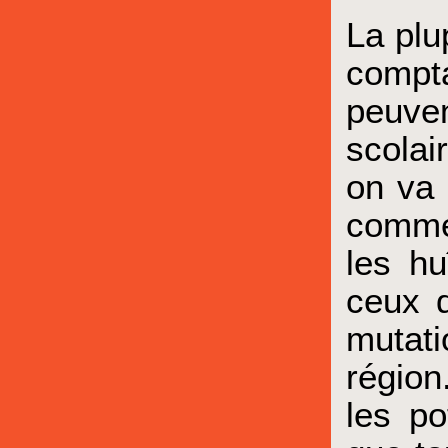
La plu
compt
peuve
scolai
on va 
comme 
les hu
ceux q
mutati
région
les po