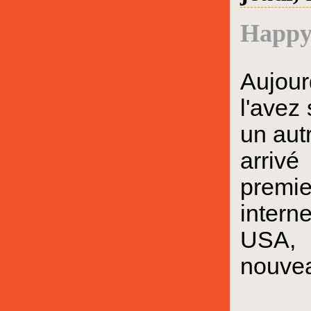
Happy
Aujour
l'avez
un aut
arriv
premi
intern
USA, 
nouve