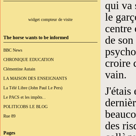
qui va 
le garç
widget compteur de visite
centre 
de son 
The horse wants to be informed
psychol
BBC News
CHRONIQUE EDUCATION
croire 
Clémentine Autain
vain.
LA MAISON DES ENSEIGNANTS
J'étais
La Télé Libre (John Paul Le Pers)
Le PACS et les impôts...
dernièr
POLITICOBS LE BLOG
beauco
Rue 89
des ri
Pages