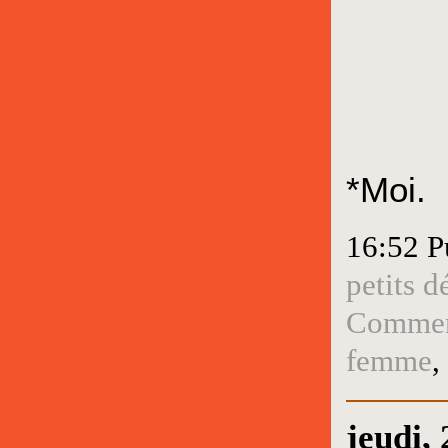
*Moi.
16:52 P
petits d
Comment
femme
,
jeudi,