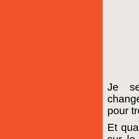
Je se
change
pour t
Et qua
sur le