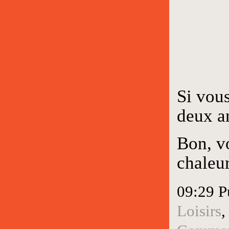
Si vous
deux an
Bon, vo
chaleu
09:29 P
Loisirs