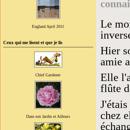
connai
Le mor
England April 2011
invers
Ceux qui me lisent et que je lis
Hier s
amie 
Elle l
Chief Gardener
flûte 
J'étai
chez e
Dans son Jardin et Ailleurs
échang