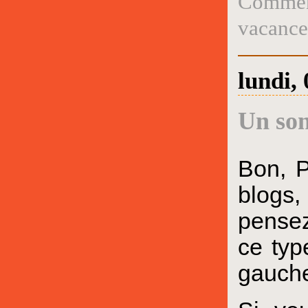
Comment
vacance
lundi, 
Un son
Bon, P
blogs,
pensez
ce typ
gauche