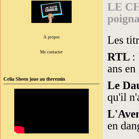
LE CH
poigna
Les titr
À propos
Me contacter
RTL
:
ans en 
Celia Sheen joue au theremin
Le Da
qu'il n
L'Ave
en dan