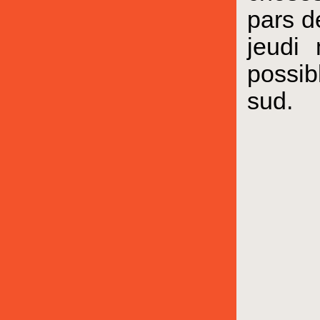
pars d
jeudi 
possib
sud.