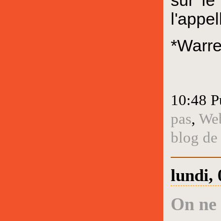
l'appe
*Warre
10:48 P
pas
,
We
blog de
lundi, 
On ne l