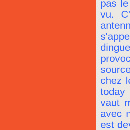
pas le
vu. C
antenn
s'appe
dingu
provo
source
chez l
today 
vaut m
avec m
est de