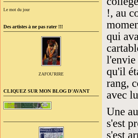
collège
!, au c
Le mot du jour
moment.
Des artistes à ne pas rater !!!
qui ava
cartab
l'envie
qu'il é
ZAFOU'RIRE
rang, c
CLIQUEZ SUR MON BLOG D'AVANT
avec lu
Une aut
s'est p
s'est a