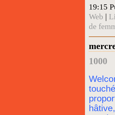
19:15 P
Web
|
L
de fem
mercre
1000
Welco
touché
propor
hâtive