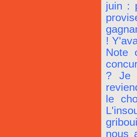
juin :
provis
gagnan
! Y'av
Note o
concur
? Je 
revien
le ch
L'inso
gribou
nous a