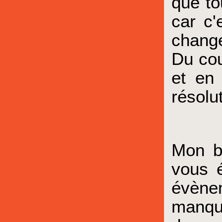
que to
car c'
change
Du cou
et en
résolu
Mon bi
vous é
évènem
manqué