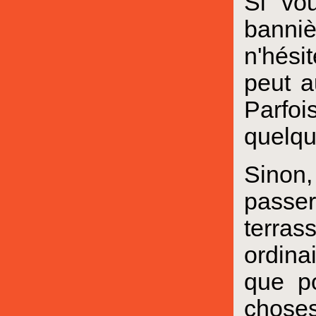
Si vo
banni
n'hési
peut a
Parfoi
quelqu
Sinon,
passer
terra
ordina
que po
choses