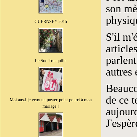
son mèt
physiq
GUERNSEY 2015
S'il m'
article
parlen
Le Sud Tranquille
autres 
Beauco
de ce t
Moi aussi je veux un power-point pourri à mon
mariage !
aujourd
J'espèr