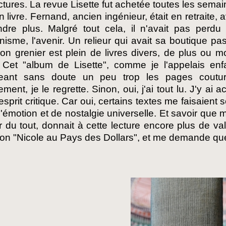
ctures. La revue Lisette fut achetée toutes les semai
un livre. Fernand, ancien ingénieur, était en retraite,
dre plus. Malgré tout cela, il n'avait pas perdu
isme, l'avenir. Un relieur qui avait sa boutique pas 
n grenier est plein de livres divers, de plus ou m
. Cet "album de Lisette", comme je l'appelais enf
geant sans doute un peu trop les pages couture
ement, je le regrette. Sinon, oui, j'ai tout lu. J'y a
esprit critique. Car oui, certains textes me faisaient s
d'émotion et de nostalgie universelle. Et savoir que 
 du tout, donnait à cette lecture encore plus de val
eton "Nicole au Pays des Dollars", et me demande quell