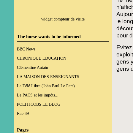
n'affi
Aujour
widget compteur de visite
le lon
découv
pour d
The horse wants to be informed
Evitez
BBC News
exploi
CHRONIQUE EDUCATION
gens y
Clémentine Autain
gens q
LA MAISON DES ENSEIGNANTS
La Télé Libre (John Paul Le Pers)
Le PACS et les impôts...
POLITICOBS LE BLOG
Rue 89
Pages