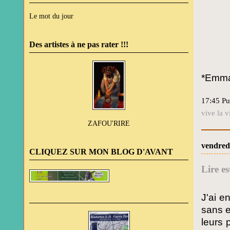
Le mot du jour
Des artistes à ne pas rater !!!
*Emma
17:45 Pu
vive la v
ZAFOU'RIRE
vendred
CLIQUEZ SUR MON BLOG D'AVANT
Lire es
J'ai e
sans e
leurs 