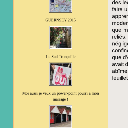
des le
faire 
appren
GUERNSEY 2015
modern
que mo
reliés
négli
confin
que d'
Le Sud Tranquille
avait 
abîmer
feuill
Moi aussi je veux un power-point pourri à mon
mariage !