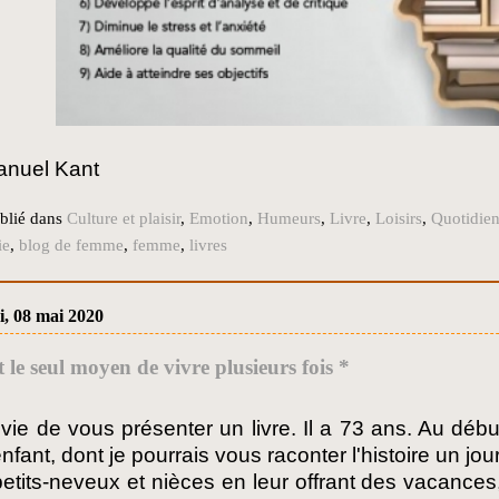
nuel Kant
blié dans
Culture et plaisir
,
Emotion
,
Humeurs
,
Livre
,
Loisirs
,
Quotidien
ie
,
blog de femme
,
femme
,
livres
i, 08 mai 2020
t le seul moyen de vivre plusieurs fois *
nvie de vous présenter un livre. Il a 73 ans. Au début
nfant, dont je pourrais vous raconter l'histoire un jo
petits-neveux et nièces en leur offrant des vacance