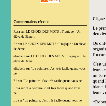
Cliquez 
Commentaires récents
Le premi
Rosa
sur
LE CHOIX DES MOTS : Tragique : Un
deuxièm
élève de 3ème...
Qu'ont-
Ed
sur
LE CHOIX DES MOTS : Tragique : Un élève
organis
de 3ème...
l'occur
elisabeth
sur
LE CHOIX DES MOTS : Tragique : Un
élève de 3ème...
C'est u
elisabeth
sur
“La peinture, c'est très facile quand vous
leurs œ
ne...
un écri
quand P
Ed
sur
“La peinture, c'est très facile quand vous ne...
blanc, 
Rosa
sur
“La peinture, c'est très facile quand vous
leurs vi
ne...
Ed
sur
“La peinture, c'est très facile quand vous ne...
*Robert