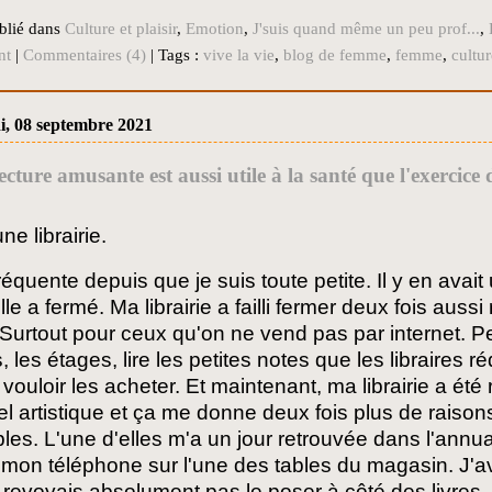
blié dans
Culture et plaisir
,
Emotion
,
J'suis quand même un peu prof...
,
nt
|
Commentaires (4)
| Tags :
vive la vie
,
blog de femme
,
femme
,
cultur
i, 08 septembre 2021
cture amusante est aussi utile à la santé que l'exercice
ne librairie.
fréquente depuis que je suis toute petite. Il y en avai
lle a fermé. Ma librairie a failli fermer deux fois aus
. Surtout pour ceux qu'on ne vend pas par internet. P
 les étages, lire les petites notes que les libraires réd
 vouloir les acheter. Et maintenant, ma librairie a é
el artistique et ça me donne deux fois plus de raison
les. L'une d'elles m'a un jour retrouvée dans l'annua
 mon téléphone sur l'une des tables du magasin. J'
revoyais absolument pas le poser à côté des livres, 