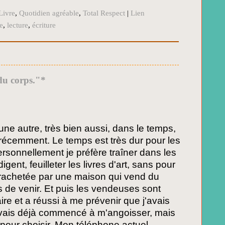
Livre
,
Quotidien agréable
,
Total Respect
|
Lien
e
,
lecture
,
écriture
 du corps."*
t une autre, très bien aussi, dans le temps,
si récemment. Le temps est très dur pour les
ersonnellement je préfère traîner dans les
igent, feuilleter les livres d'art, sans pour
té rachetée par une maison qui vend du
s de venir. Et puis les vendeuses sont
ire et a réussi à me prévenir que j'avais
avais déjà commencé à m'angoisser, mais
pour choisir. Mon téléphone actuel