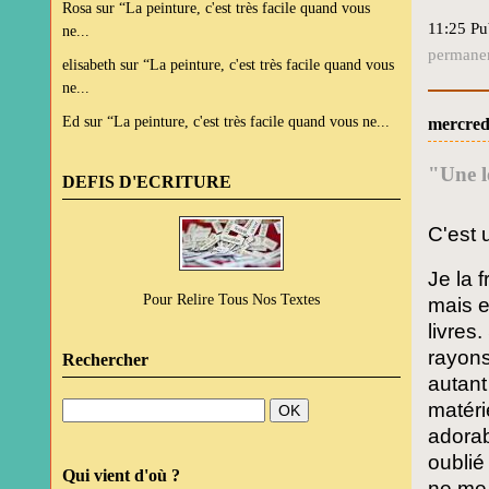
Rosa
sur
“La peinture, c'est très facile quand vous
11:25 Pu
ne...
permane
elisabeth
sur
“La peinture, c'est très facile quand vous
ne...
Ed
sur
“La peinture, c'est très facile quand vous ne...
mercred
"Une le
DEFIS D'ECRITURE
C'est u
Je la 
Pour Relire Tous Nos Textes
mais e
livres
rayons,
Rechercher
autant
matéri
adorab
oublié
Qui vient d'où ?
ne me 