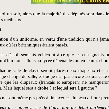
ard un soir, alors que la majorité des députés sont dans le
es meilleurs.
t :
ation d'un uniforme, en vertu d'une tradition qui n'a jamai
ux où les britanniques étaient passés.
fs d'établissements veilleront à ce que les enseignants por
urd'hui nous allons au lycée dépenaillés ou en tenues cho
aque salle de classe seront placés deux drapeaux et le t
e change de salle, et que je n'ai pas encore acquis cette 
re que les drapeaux (français et européen) ne manqueront
le. Mais lequel sera à droite ? et lequel sera à gauche ?
s ne sont même pas prêts à financer les drapeaux. Pour pre
eux de « jouer le jeu de l’ouverture au débat parlement