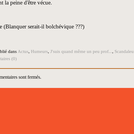
t la peine d'être vécue.
 (Blanquer serait-il bolchévique ???)
blié dans
Actus
,
Humeurs
,
J'suis quand même un peu prof...
,
Scandaleu
ires (0)
entaires sont fermés.