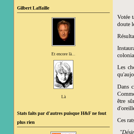
Gilbert Laffaille
Votée t
doute l
Résulta
Instaur
Et encore là...
colonia
Les che
qu'aujo
Dans ch
Comme j
Là
être sû
d'oreil
Stats faits par d'autres puisque H&F ne fout
Ces rat
plus rien
"Désir