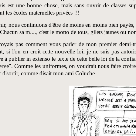
is est une bonne chose, mais sans ouvrir de classes supp
nt les écoles maternelles privées !!!
nir, nous continuons d'être de moins en moins bien payés,
 Chacun sa m...., c'est le motto de tous, gilets jaunes ou no
voyais pas comment vous parler de mon premier demi-tri
t, si l'on en croit cette nouvelle loi, je ne suis pas auto
re à publier in extenso le texte de cette belle loi de la co
erve". Comme les uniformes, on voudrait nous faire croire 
t d'sortir, comme disait mon ami Coluche.