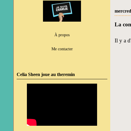
mercredi
La conf
À propos
Il y a 
Me contacter
Celia Sheen joue au theremin