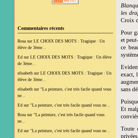
Blanque
les dr
Croix 
Commentaires récents
Pour ga
et peut
Rosa
sur
LE CHOIX DES MOTS : Tragique : Un
ce bea
élève de 3ème...
système
Ed
sur
LE CHOIX DES MOTS : Tragique : Un élève
de 3ème...
Evidem
elisabeth
sur
LE CHOIX DES MOTS : Tragique : Un
exact, 
élève de 3ème...
augment
sans dé
elisabeth
sur
“La peinture, c'est très facile quand vous
ne...
Puisque
Ed
sur
“La peinture, c'est très facile quand vous ne...
Et malg
Rosa
sur
“La peinture, c'est très facile quand vous
conviés
ne...
Toute 
Ed
sur
“La peinture, c'est très facile quand vous ne...
privées