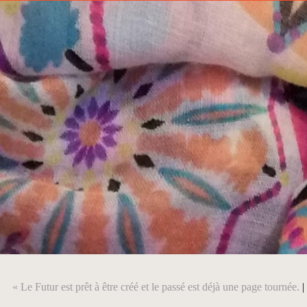
« Le Futur est prêt à être créé et le passé est déjà une page tournée.
|