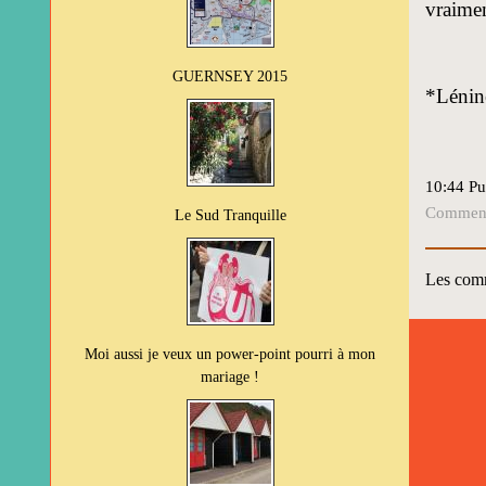
vraimen
GUERNSEY 2015
*Lénine
10:44 Pu
Commenta
Le Sud Tranquille
Les comm
Moi aussi je veux un power-point pourri à mon
mariage !