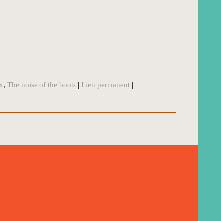
x
,
The noise of the boots
|
Lien permanent
|