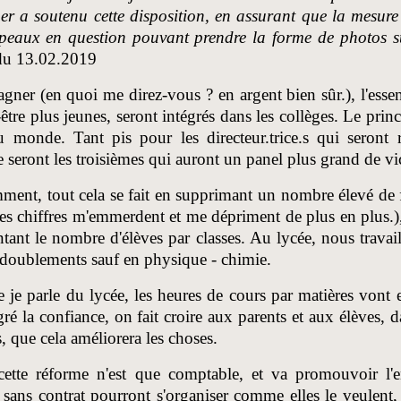
r a soutenu cette disposition, en assurant que la mesure 
apeaux en question pouvant prendre la forme de photos 
du 13.02.2019
gner (en quoi me direz-vous ? en argent bien sûr.), l'essent
-être plus jeunes, seront intégrés dans les collèges. Le prin
u monde. Tant pis pour les directeur.trice.s qui seront
 seront les troisièmes qui auront un panel plus grand de vic
ment, tout cela se fait en supprimant un nombre élevé de
les chiffres m'emmerdent et me dépriment de plus en plus.)
ant le nombre d'élèves par classes. Au lycée, nous travail
doublements sauf en physique - chimie.
 je parle du lycée, les heures de cours par matières vont 
ré la confiance, on fait croire aux parents et aux élèves, 
, que cela améliorera les choses.
cette réforme n'est que comptable, et va promouvoir l'
 sans contrat pourront s'organiser comme elles le veulent, 