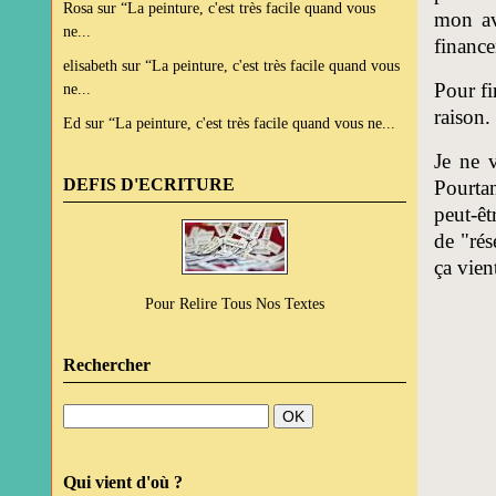
Rosa
sur
“La peinture, c'est très facile quand vous
mon av
ne...
finance
elisabeth
sur
“La peinture, c'est très facile quand vous
Pour fi
ne...
raison.
Ed
sur
“La peinture, c'est très facile quand vous ne...
Je ne 
DEFIS D'ECRITURE
Pourtan
peut-êt
de "rés
ça vien
Pour Relire Tous Nos Textes
Rechercher
Qui vient d'où ?