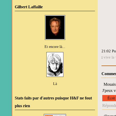
Gilbert Laffaille
Et encore là...
21:02 Pu
:
vive la 
Commen
Là
Mouais,
J'peux v
Stats faits par d'autres puisque H&F ne fout
Écrit
Répondr
plus rien