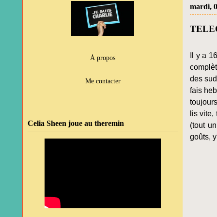
mardi, 
TELE
Il y a 
À propos
complèt
des sud
Me contacter
fais he
toujour
lis vite
Celia Sheen joue au theremin
(tout u
goûts, y