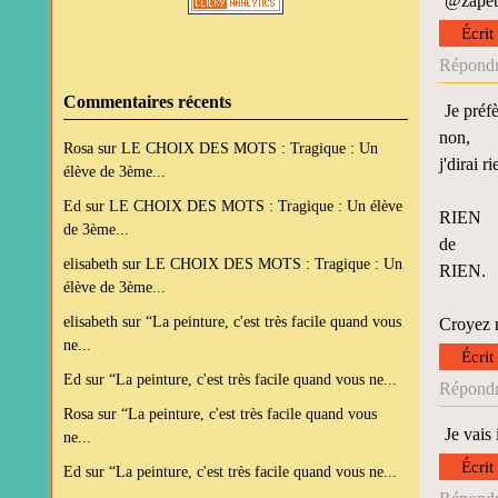
@zapett
Écrit
Répondr
Commentaires récents
Je préfè
non,
Rosa
sur
LE CHOIX DES MOTS : Tragique : Un
j'dirai ri
élève de 3ème...
Ed
sur
LE CHOIX DES MOTS : Tragique : Un élève
RIEN
de 3ème...
de
elisabeth
sur
LE CHOIX DES MOTS : Tragique : Un
RIEN.
élève de 3ème...
elisabeth
sur
“La peinture, c'est très facile quand vous
Croyez 
ne...
Écrit
Ed
sur
“La peinture, c'est très facile quand vous ne...
Répondr
Rosa
sur
“La peinture, c'est très facile quand vous
Je vais
ne...
Écrit
Ed
sur
“La peinture, c'est très facile quand vous ne...