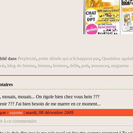
blié dans
Perplexité
,
petits détails qui n'échappent pas
,
Quotidien agréa
vie
,
blog de femme
,
femme
,
femmes
,
drôle
,
pub
,
annonces
,
magazine
taires
 mouais, mouais... On rigole bien chez vous hein ???
enir ??? J'ai bien besoin de me marrer en ce moment...
 par :
zapette
| mardi, 08 décembre 2009
e à ce commentaire