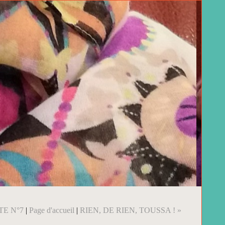
TE N°7
|
Page d'accueil
|
RIEN, DE RIEN, TOUSSA ! »