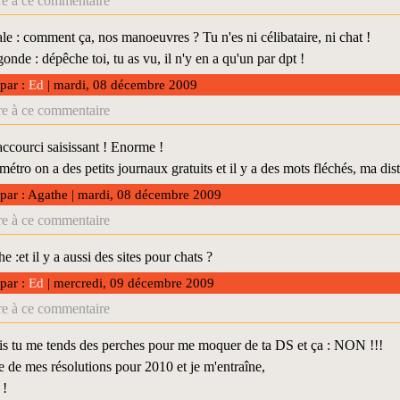
e à ce commentaire
e : comment ça, nos manoeuvres ? Tu n'es ni célibataire, ni chat !
de : dépêche toi, tu as vu, il n'y en a qu'un par dpt !
 par :
Ed
| mardi, 08 décembre 2009
e à ce commentaire
accourci saisissant ! Enorme !
métro on a des petits journaux gratuits et il y a des mots fléchés, ma dist
 par : Agathe | mardi, 08 décembre 2009
e à ce commentaire
 :et il y a aussi des sites pour chats ?
 par :
Ed
| mercredi, 09 décembre 2009
e à ce commentaire
s tu me tends des perches pour me moquer de ta DS et ça : NON !!!
e de mes résolutions pour 2010 et je m'entraîne,
 !