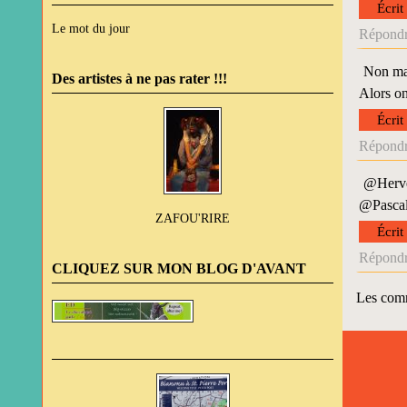
Écrit
Le mot du jour
Répondr
Non mai
Des artistes à ne pas rater !!!
Alors on
Écrit
Répondr
@Hervé 
@Pascale
ZAFOU'RIRE
Écrit
Répondr
CLIQUEZ SUR MON BLOG D'AVANT
Les comm