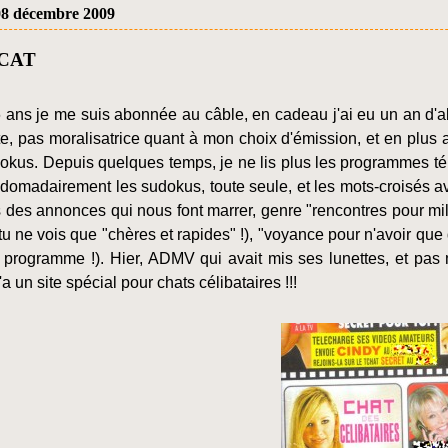
08 décembre 2009
CAT
16 ans je me suis abonnée au câble, en cadeau j'ai eu un an d'
e, pas moralisatrice quant à mon choix d'émission, et en plus
okus. Depuis quelques temps, je ne lis plus les programmes tél
bdomadairement les sudokus, toute seule, et les mots-croisés a
s des annonces qui nous font marrer, genre "rencontres pour mili
, tu ne vois que "chères et rapides" !), "voyance pour n'avoir q
n programme !). Hier, ADMV qui avait mis ses lunettes, et pas 
'a un site spécial pour chats célibataires !!!