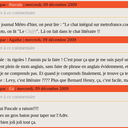
 par :
Pascale
| mercredi, 09 décembre 2009
e à ce commentaire
 journal Métro d'hier, on peut lire : "Le chat intégral sur metrofrance.
oto, on lit "Le
Ch@t
". Là on fait dans le chat littéraire !!
 par : Agathe | mercredi, 09 décembre 2009
e à ce commentaire
e : tu rigoles ! J'aurais pu la faire ! C'est pour ça que je me suis payé 
tent plein de mots anglais, sans faire de phrase en anglais évidemment, et
 je ne comprends pas. Et quand je comprends finalement, je trouve ça tel
: Levy, c'est littéraire ???? Plus que Bernard Henry, ça, c'est facile,
 par :
Ed
| mercredi, 09 décembre 2009
e à ce commentaire
ai Pascale a raison!!!!
s un gros baton pour taper sur l'Adtv.
bien joli joli tout ça.