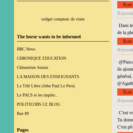
Écrit
Répondr
widget compteur de visite
Dans le
de la ph
The horse wants to be informed
Écrit
BBC News
Répondr
CHRONIQUE EDUCATION
@Pascal
Clémentine Autain
ils ajou
général,
LA MAISON DES ENSEIGNANTS
@Agathe 
La Télé Libre (John Paul Le Pers)
Écrit
Le PACS et les impôts...
Répondr
POLITICOBS LE BLOG
C'est vr
Rue 89
Tu donne
C'est pô 
Pages