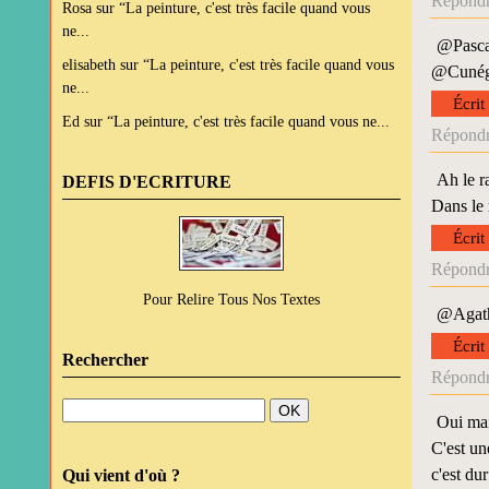
Répondr
Rosa
sur
“La peinture, c'est très facile quand vous
ne...
@Pascal
elisabeth
sur
“La peinture, c'est très facile quand vous
@Cunégon
ne...
Écrit
Ed
sur
“La peinture, c'est très facile quand vous ne...
Répondr
Ah le r
DEFIS D'ECRITURE
Dans le 
Écrit
Répondr
Pour Relire Tous Nos Textes
@Agathe
Écrit
Rechercher
Répondr
Oui mai
C'est un
c'est dur
Qui vient d'où ?