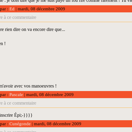
e : je dois dire que je me suis payé un fou rire comme rarement ! Tu vie
 par :
Ed
| mardi, 08 décembre 2009
e à ce commentaire
re rien dire on va encore dire que...
en !
m'avoir avec vos manoeuvres !
 par :
Pascale
| mardi, 08 décembre 2009
e à ce commentaire
 inscrire Épi;-}}}}
 par :
Cunégonde
| mardi, 08 décembre 2009