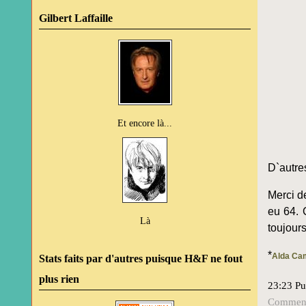
Gilbert Laffaille
Et encore là...
D`autre
Merci d
eu 64. 
Là
toujours
*
Alda Ca
Stats faits par d'autres puisque H&F ne fout
plus rien
23:23 Pu
Commenta