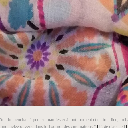
"tendre penchant" peut se manifester à tout moment et en tout lieu, au bal
'une mêlée ouverte dans le Tournoi des cinq nations.*
|
Page d'accueil
|