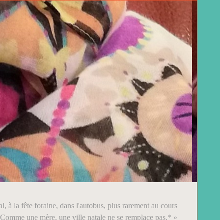
, à la fête foraine, dans l'autobus, plus rarement au cours
Comme une mère, une ville natale ne se remplace pas.* »