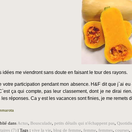
s idées me viendront sans doute en faisant le tour des rayons.
e votre participation pendant mon absence. H&F dit que j`ai eu 4
C`est ça qui compte, pas leur classement, dont je ne dirai rien.
 les réponses. Ca y est les vacances sont finies, je me remets dé
mmarota
blié dans
Actus
,
Bousculade
,
petits détails qui n'échappent pas
,
Quotidi
ires (7)
| Tags :
vive la vie
,
blog de femme
,
femme
,
femmes
,
courses
,