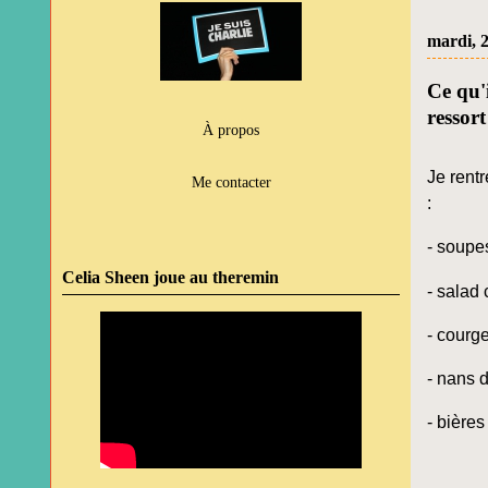
mardi, 2
Ce qu'
ressort
À propos
Je rent
Me contacter
:
- soupes
Celia Sheen joue au theremin
- salad
- courge
- nans d
- bières