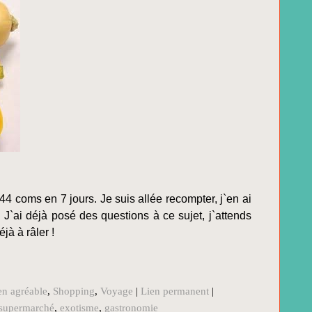
4 coms en 7 jours. Je suis allée recompter, j`en ai
 J`ai déjà posé des questions à ce sujet, j`attends
jà à râler !
en agréable
,
Shopping
,
Voyage
|
Lien permanent
|
supermarché
,
exotisme
,
gastronomie