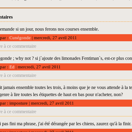
taires
emande si un jour, nous ferons nos courses ensemble.
 par :
Cunégonde
| mercredi, 27 avril 2011
e à ce commentaire
nde ; why not ? si j`ajoute des limonades Fentiman`s, est-ce plus con
 par :
Ed
| mercredi, 27 avril 2011
e à ce commentaire
it jamais ensemble toutes les trois, à moins que je ne vous attende à la te
 genre à lire toutes les étiquettes de haut en bas pour n'acheter, non?
 par : imposture | mercredi, 27 avril 2011
e à ce commentaire
i pas fini ma phrase, j'ai été dérangée par les chiens, zaurez qu'à la finir.