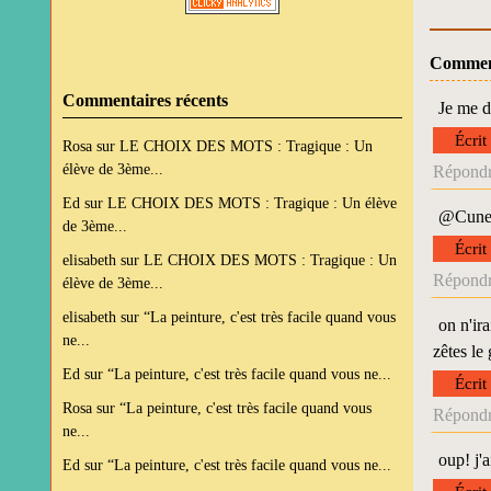
Commen
Commentaires récents
Je me d
Écrit
Rosa
sur
LE CHOIX DES MOTS : Tragique : Un
élève de 3ème...
Répondr
Ed
sur
LE CHOIX DES MOTS : Tragique : Un élève
@Cunego
de 3ème...
Écrit
elisabeth
sur
LE CHOIX DES MOTS : Tragique : Un
Répondr
élève de 3ème...
elisabeth
sur
“La peinture, c'est très facile quand vous
on n'ira
ne...
zêtes le
Ed
sur
“La peinture, c'est très facile quand vous ne...
Écrit
Rosa
sur
“La peinture, c'est très facile quand vous
Répondr
ne...
oup! j'a
Ed
sur
“La peinture, c'est très facile quand vous ne...