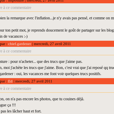
 par : imposture | mercredi, 27 avril 2011
e à ce commentaire
bien la remarque avec l'inflation...je n'y avais pas pensé, et comme on 
ur ton petit mot, je reprends doucement le goût de partager sur les blog
n de vacances :-)
 par :
chief.gardener
| mercredi, 27 avril 2011
e à ce commentaire
ure : pour n'acheter... que des trucs que j'aime pas.
, moi j'achète les trucs que j'aime. Bon, c'est vrai que j'ai reposé qq tr
ardener : oui, les vacances me font voir quelques trucs positifs.
 par :
Ed
| mercredi, 27 avril 2011
e à ce commentaire
ison, on n'a pas encore les photos, que tu couines déjà.
ngue ça !!!
pas les lâcher haut et fort.