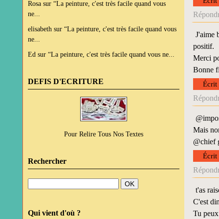
Écrit
Rosa
sur
“La peinture, c'est très facile quand vous
ne...
Répondr
elisabeth
sur
“La peinture, c'est très facile quand vous
J'aime 
ne...
positif.
Ed
sur
“La peinture, c'est très facile quand vous ne...
Merci po
Bonne fi
DEFIS D'ECRITURE
Écrit
Répondr
@impost
Mais non
Pour Relire Tous Nos Textes
@chief g
Écrit
Rechercher
Répondr
t'as ra
C'est di
Qui vient d'où ?
Tu peux 