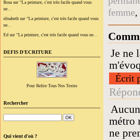
perman
Rosa
sur
“La peinture, c'est très facile quand vous
ne...
femme
,
elisabeth
sur
“La peinture, c'est très facile quand vous
ne...
Comme
Ed
sur
“La peinture, c'est très facile quand vous ne...
Je ne 
DEFIS D'ECRITURE
m'évoq
Écrit 
Pour Relire Tous Nos Textes
Répond
Rechercher
Aucune
métro m
ne pre
Qui vient d'où ?