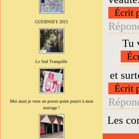
Écrit 
GUERNSEY 2015
Répond
Tu v
Écr
Le Sud Tranquille
et sur
Écrit 
Répond
Moi aussi je veux un power-point pourri à mon
mariage !
Les co