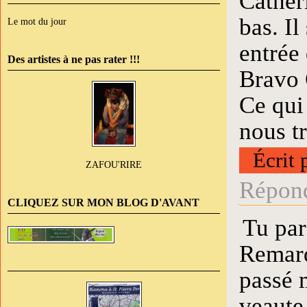
Catheri
bas. Il
Le mot du jour
entrée 
Des artistes à ne pas rater !!!
Bravo 
Ce qui 
nous tr
Écrit 
ZAFOU'RIRE
Répond
CLIQUEZ SUR MON BLOG D'AVANT
Tu par
Remarq
passé 
veaute