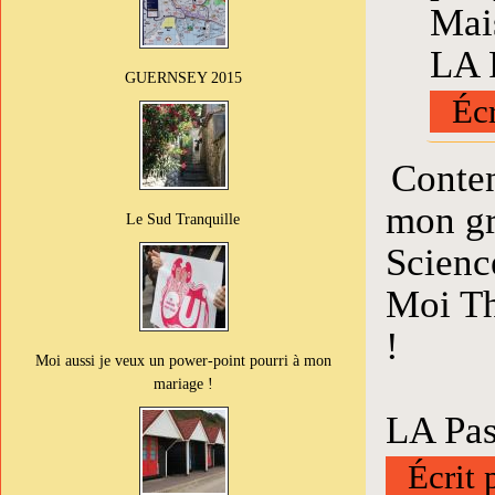
Mais
LA P
GUERNSEY 2015
Écr
Conten
mon gr
Le Sud Tranquille
Scienc
Moi Th
!
Moi aussi je veux un power-point pourri à mon
mariage !
LA Pas
Écrit 