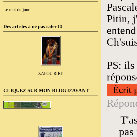
Pascale
Le mot du jour
Pitin, 
Des artistes à ne pas rater !!!
entendu
Ch'suis
PS: ils
répons
ZAFOU'RIRE
Écrit 
CLIQUEZ SUR MON BLOG D'AVANT
Répond
T'a
pas 