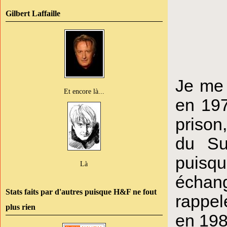
Gilbert Laffaille
J
e me 
Et encore là...
en 197
prison
du Sud
puisqu
Là
échan
Stats faits par d'autres puisque H&F ne fout
rappel
plus rien
en 198