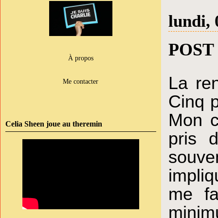
lundi,
POST
À propos
La ren
Me contacter
Cinq p
Mon ca
Celia Sheen joue au theremin
pris 
souv
impliq
me fa
minim