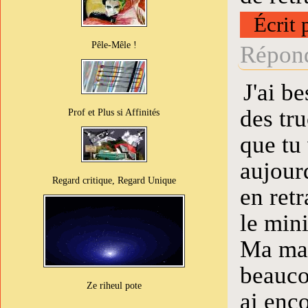
Écrit 
Pêle-Mêle !
Répond
J'ai be
des tru
Prof et Plus si Affinités
que tu
aujourd
Regard critique, Regard Unique
en retr
le min
Ma mai
beauco
Ze riheul pote
ai enco