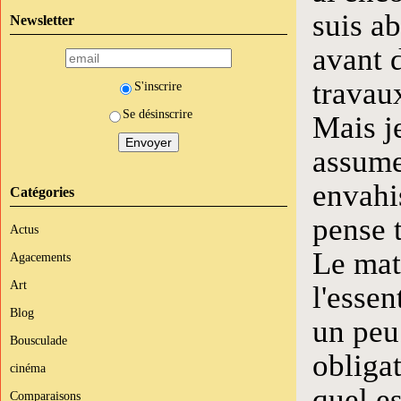
suis ab
Newsletter
avant d
travau
S'inscrire
Se désinscrire
Mais je
assumer
envahis
Catégories
pense t
Actus
Le maté
Agacements
Art
l'essen
Blog
un peu.
Bousculade
obligat
cinéma
quel es
Comparaisons