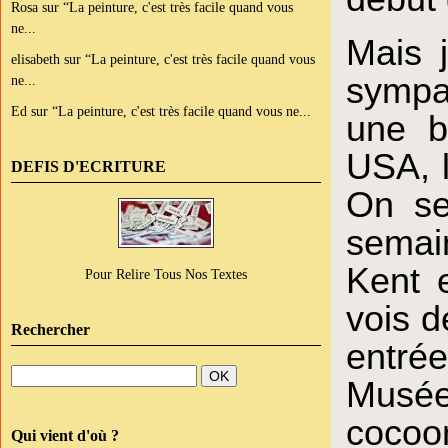
Rosa
sur
“La peinture, c'est très facile quand vous
ne...
Mais 
elisabeth
sur
“La peinture, c'est très facile quand vous
sympa
ne...
Ed
sur
“La peinture, c'est très facile quand vous ne...
une b
USA, l
DEFIS D'ECRITURE
On se 
semai
Kent 
Pour Relire Tous Nos Textes
vois d
Rechercher
entré
Musée 
cocoon
Qui vient d'où ?