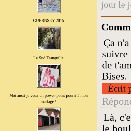
jour le 
GUERNSEY 2015
Comme
Ça n'a
suivre
Le Sud Tranquille
de t'am
Bises.
Écrit 
Moi aussi je veux un power-point pourri à mon
Répond
mariage !
Là, c'
le bou