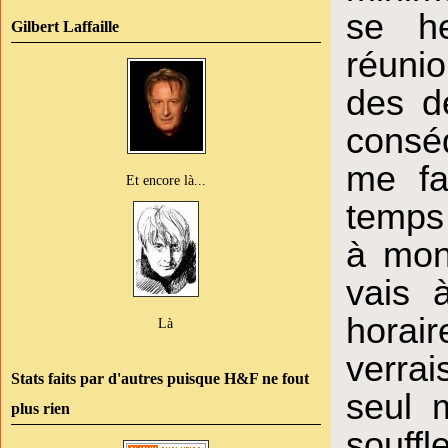
se h
Gilbert Laffaille
réunio
des d
consé
me fa
Et encore là...
temps 
à mon
vais 
horai
Là
verrai
Stats faits par d'autres puisque H&F ne fout
seul 
plus rien
souffl