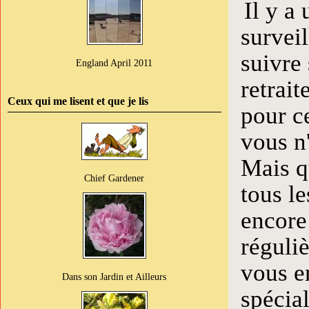
Il y a
surveil
suivre 
England April 2011
retrait
Ceux qui me lisent et que je lis
pour c
vous n'
Mais qu
Chief Gardener
tous le
encore
réguliè
vous e
Dans son Jardin et Ailleurs
spécial