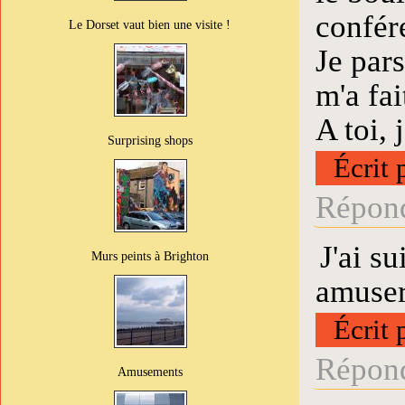
confér
Le Dorset vaut bien une visite !
Je pars
m'a fai
A toi, 
Surprising shops
Écrit 
Répond
J'ai s
Murs peints à Brighton
amuser
Écrit 
Répond
Amusements