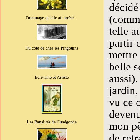
décidé 
(comme 
Dommage qu'elle ait arrêté...
telle a
partir 
Du côté de chez les Pingouins
mettre
belle s
aussi)
Ecrivaine et Artiste
jardin,
vu ce q
devenu
Les Banalités de Cunégonde
mon pè
de retr