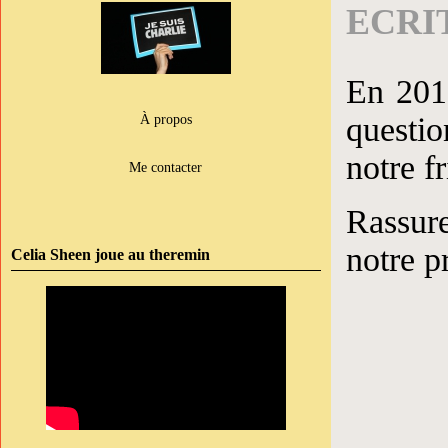
ECRI
En 2010
questi
À propos
notre f
Me contacter
Rassur
notre p
Celia Sheen joue au theremin