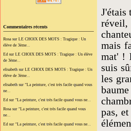
J'étais
réveil
Commentaires récents
chante
Rosa
sur
LE CHOIX DES MOTS : Tragique : Un
mais fa
élève de 3ème...
mat' !
Ed
sur
LE CHOIX DES MOTS : Tragique : Un élève
de 3ème...
suis sû
elisabeth
sur
LE CHOIX DES MOTS : Tragique : Un
élève de 3ème...
les gr
elisabeth
sur
“La peinture, c'est très facile quand vous
baume 
ne...
chambr
Ed
sur
“La peinture, c'est très facile quand vous ne...
Rosa
sur
“La peinture, c'est très facile quand vous
pas, et
ne...
élémen
Ed
sur
“La peinture, c'est très facile quand vous ne...