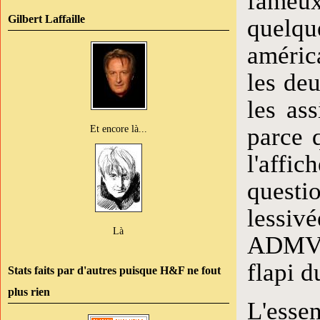
fameux
Gilbert Laffaille
quelque
américa
les deu
les as
Et encore là...
parce 
l'affi
questi
lessiv
Là
ADMV "
flapi d
Stats faits par d'autres puisque H&F ne fout
plus rien
L'essen