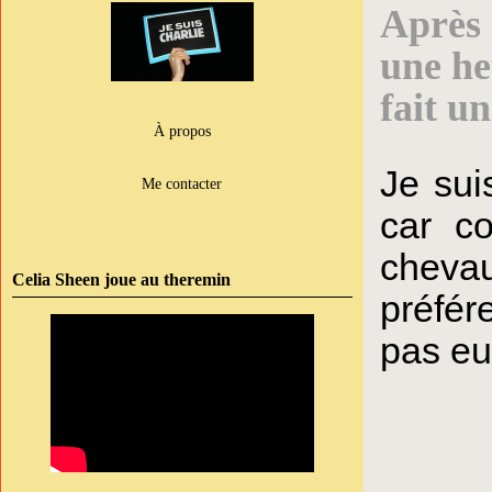
Après 
une heu
fait u
À propos
Je sui
Me contacter
car c
cheva
Celia Sheen joue au theremin
préfér
pas eux