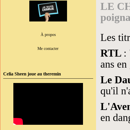
LE CH
poigna
Les titr
À propos
Me contacter
RTL
:
ans en 
Celia Sheen joue au theremin
Le Da
qu'il n
L'Ave
en dan