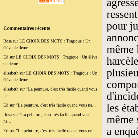
agresse
ressent
pour ju
Commentaires récents
annonce
Rosa
sur
LE CHOIX DES MOTS : Tragique : Un
même l
élève de 3ème...
Ed
sur
LE CHOIX DES MOTS : Tragique : Un élève
harcèl
de 3ème...
plusieu
elisabeth
sur
LE CHOIX DES MOTS : Tragique : Un
élève de 3ème...
compor
elisabeth
sur
“La peinture, c'est très facile quand vous
d'incid
ne...
les éta
Ed
sur
“La peinture, c'est très facile quand vous ne...
Rosa
sur
“La peinture, c'est très facile quand vous
même si
ne...
a enquê
Ed
sur
“La peinture, c'est très facile quand vous ne...