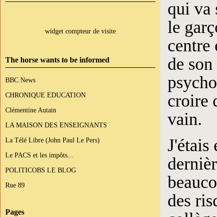
qui va 
le garç
widget compteur de visite
centre 
de son 
The horse wants to be informed
psychol
BBC News
CHRONIQUE EDUCATION
croire 
Clémentine Autain
vain.
LA MAISON DES ENSEIGNANTS
J'étais
La Télé Libre (John Paul Le Pers)
Le PACS et les impôts...
dernièr
POLITICOBS LE BLOG
beauco
Rue 89
des ri
Pages