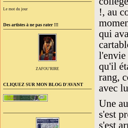
collège
!, au c
Le mot du jour
moment.
Des artistes à ne pas rater !!!
qui ava
cartab
l'envie
qu'il é
ZAFOU'RIRE
rang, c
CLIQUEZ SUR MON BLOG D'AVANT
avec lu
Une aut
s'est p
s'est a