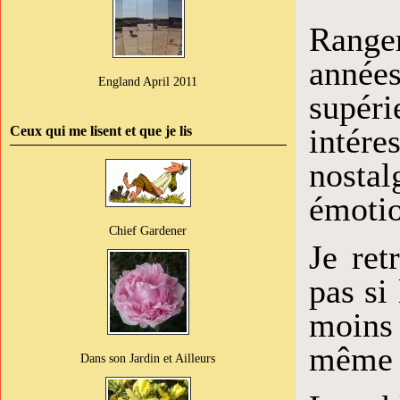
Range
année
England April 2011
supér
intér
Ceux qui me lisent et que je lis
nostal
émotio
Chief Gardener
Je ret
pas si
moins 
même p
Dans son Jardin et Ailleurs