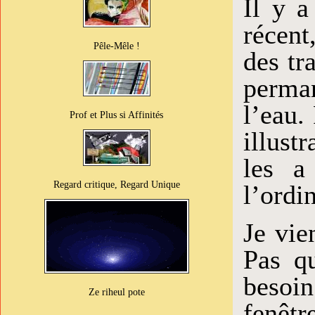
Il y a
récent
Pêle-Mêle !
des tr
perman
l’eau.
Prof et Plus si Affinités
illust
les a
Regard critique, Regard Unique
l’ordi
Je vie
Pas qu
besoi
Ze riheul pote
fenêtr