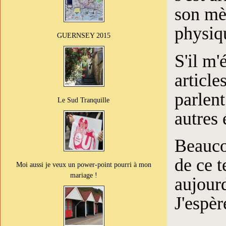
son mèt
physiq
GUERNSEY 2015
S'il m'
article
parlen
Le Sud Tranquille
autres 
Beauco
de ce t
Moi aussi je veux un power-point pourri à mon
mariage !
aujourd
J'espèr