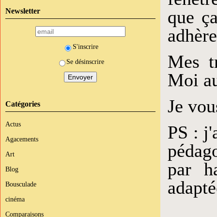
que ça
Newsletter
adhère
S'inscrire
Mes t
Se désinscrire
Moi au
Je vou
Catégories
Actus
PS : j
Agacements
pédago
Art
par h
Blog
adapté
Bousculade
cinéma
Comparaisons