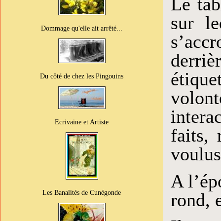
Le tab
sur le
Dommage qu'elle ait arrêté...
s’accr
derriè
étique
Du côté de chez les Pingouins
volont
intera
Ecrivaine et Artiste
faits,
voulus
A l’ép
Les Banalités de Cunégonde
rond, 