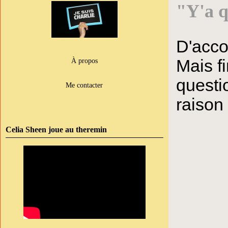
"Y'a q
D'acco
Mais f
À propos
questi
Me contacter
raison
Celia Sheen joue au theremin