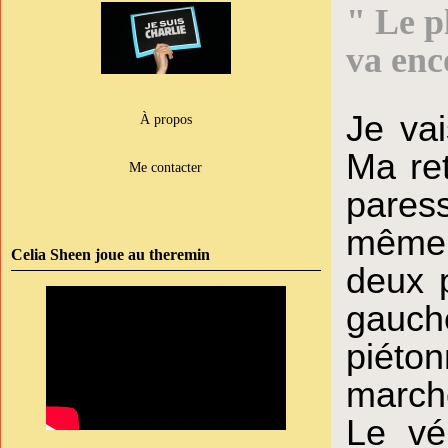
" Le p
va enc
Je va
À propos
Ma ret
Me contacter
paress
même s
Celia Sheen joue au theremin
deux p
gauch
piéton
marche
Le vé