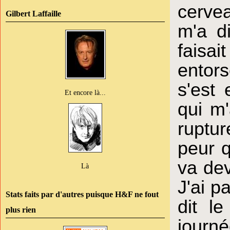
cerve
Gilbert Laffaille
m'a di
faisa
entor
s'est 
Et encore là...
qui m'
ruptur
peur q
va dev
Là
J'ai 
Stats faits par d'autres puisque H&F ne fout
dit le
plus rien
journé