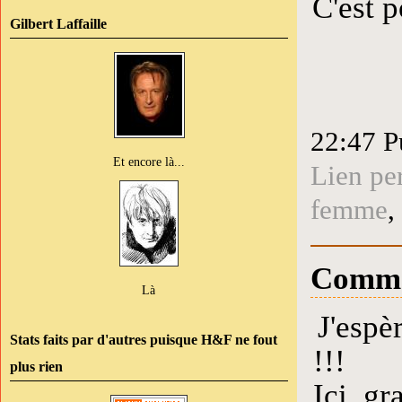
C'est p
Gilbert Laffaille
22:47 P
Et encore là...
Lien pe
femme
,
Comme
Là
J'espèr
Stats faits par d'autres puisque H&F ne fout
!!!
plus rien
Ici, gr