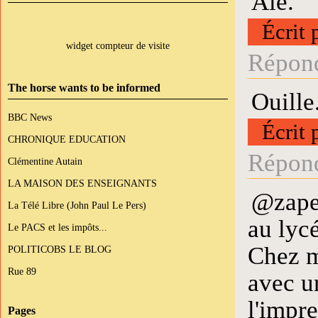
Aïe.
Écrit 
widget compteur de visite
Répond
The horse wants to be informed
Ouille
BBC News
Écrit 
CHRONIQUE EDUCATION
Répond
Clémentine Autain
LA MAISON DES ENSEIGNANTS
@zapet
La Télé Libre (John Paul Le Pers)
au lycé
Le PACS et les impôts...
Chez mo
POLITICOBS LE BLOG
Rue 89
avec u
l'impre
Pages