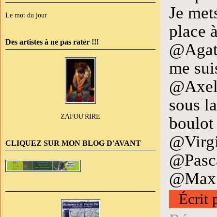
Je mets
Le mot du jour
place à
Des artistes à ne pas rater !!!
@Agathe
me suis
@Axel 
sous la
ZAFOU'RIRE
boulot
@Virgib
CLIQUEZ SUR MON BLOG D'AVANT
@Pasca
@Max : 
Écrit 