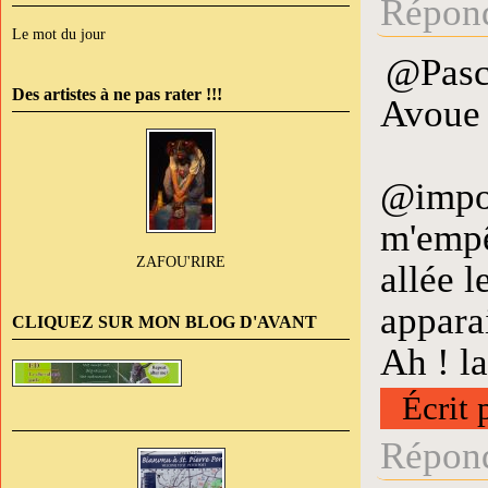
Répond
Le mot du jour
@Pasca
Des artistes à ne pas rater !!!
Avoue q
@impos
m'empê
ZAFOU'RIRE
allée l
apparai
CLIQUEZ SUR MON BLOG D'AVANT
Ah ! la
Écrit 
Répond