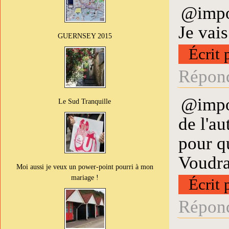
@impos
Je vais
GUERNSEY 2015
Écrit 
Répond
@impos
Le Sud Tranquille
de l'au
pour qu
Voudrai
Moi aussi je veux un power-point pourri à mon
mariage !
Écrit 
Répond