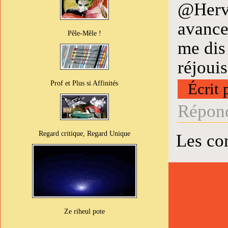
@Hervé
avance,
Pêle-Mêle !
me dis 
réjouis
Prof et Plus si Affinités
Écrit 
Répond
Regard critique, Regard Unique
Les co
Ze riheul pote