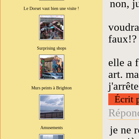
non, ju
Le Dorset vaut bien une visite !
voudra
faux!? 
Surprising shops
elle a 
art. m
j'arrêt
Murs peints à Brighton
Écrit 
Répond
je ne 
Amusements