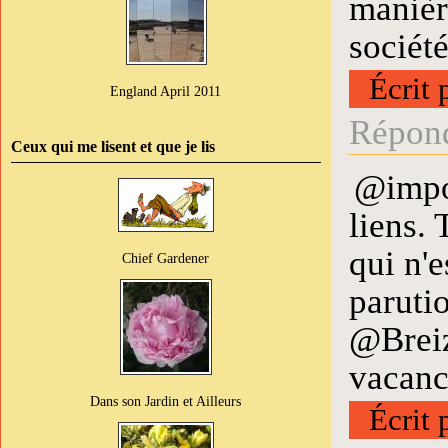
manièr
société
Écrit 
England April 2011
Répond
Ceux qui me lisent et que je lis
@impos
liens.
qui n'e
Chief Gardener
paruti
@Breizh
vacanc
Dans son Jardin et Ailleurs
Écrit 