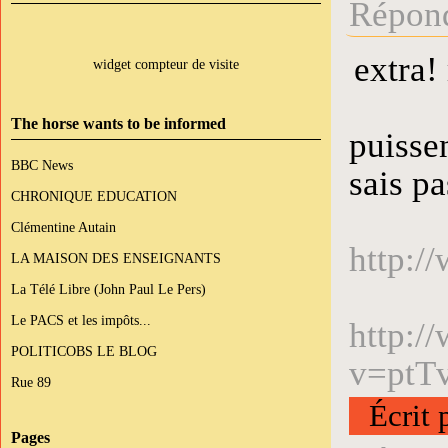
Répond
extra!
widget compteur de visite
The horse wants to be informed
puisse
BBC News
sais pa
CHRONIQUE EDUCATION
Clémentine Autain
http:
LA MAISON DES ENSEIGNANTS
La Télé Libre (John Paul Le Pers)
Le PACS et les impôts...
http:/
POLITICOBS LE BLOG
v=ptT
Rue 89
Écrit 
Pages