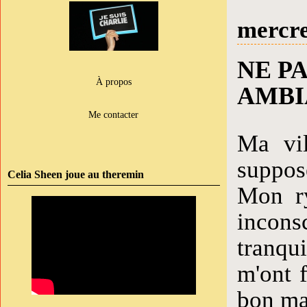
mercre
NE P
À propos
AMBI
Me contacter
Ma vil
suppos
Celia Sheen joue au theremin
Mon ry
incons
tranqu
m'ont f
bon mat