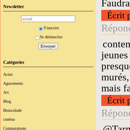
Faudra
Newsletter
Écrit 
Répond
S'inscrire
Se désinscrire
conten
jeunes 
Catégories
presqu
murés,
Actus
Agacements
mais fa
Art
Écrit 
Blog
Répond
Bousculade
cinéma
@Tarmi
Comparaisons