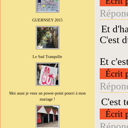
Écrit 
Répond
GUERNSEY 2015
Et d'h
C'est 
Le Sud Tranquille
Et c'e
Écrit 
Répond
Moi aussi je veux un power-point pourri à mon
C'est t
mariage !
Écrit 
Répond