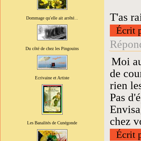
T'as ra
Dommage qu'elle ait arrêté...
Écrit 
Répond
Du côté de chez les Pingouins
Moi au
de cou
Ecrivaine et Artiste
rien le
Pas d'
Envisa
chez v
Les Banalités de Cunégonde
Écrit 