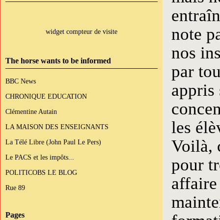
entraî
note pa
widget compteur de visite
nos ins
The horse wants to be informed
par to
BBC News
appris 
CHRONIQUE EDUCATION
concent
Clémentine Autain
les élè
LA MAISON DES ENSEIGNANTS
Voilà, 
La Télé Libre (John Paul Le Pers)
Le PACS et les impôts...
pour t
POLITICOBS LE BLOG
affaire
Rue 89
mainte
Pages