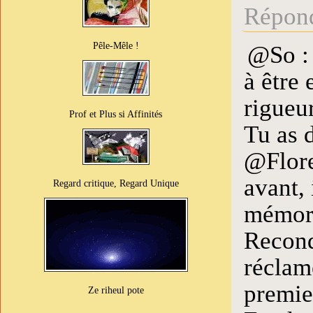
Répond
Pêle-Mêle !
@So : 
à être 
rigueur
Prof et Plus si Affinités
Tu as d
@Flore
avant, 
Regard critique, Regard Unique
mémoris
Recond
réclam
premie
Ze riheul pote