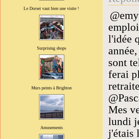
Le Dorset vaut bien une visite !
@emy :
emploi
l'idée 
année, 
Surprising shops
sont te
ferai p
retrait
Murs peints à Brighton
@Pasca
Mes ven
lundi j
Amusements
j'étais