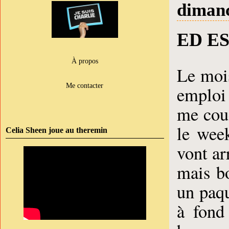
dimanc
ED ES
À propos
Le mois
Me contacter
emploi 
me couc
le wee
Celia Sheen joue au theremin
vont ar
mais bo
un paqu
à fond