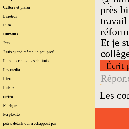
près bi
Culture et plaisir
Emotion
travai
Film
réforme
Humeurs
Et je 
Jeux
collège
J'suis quand même un peu prof...
La connerie n'a pas de limite
Écrit 
Les media
Répond
Livre
Loisirs
Les co
météo
Musique
Perplexité
petits détails qui n'échappent pas