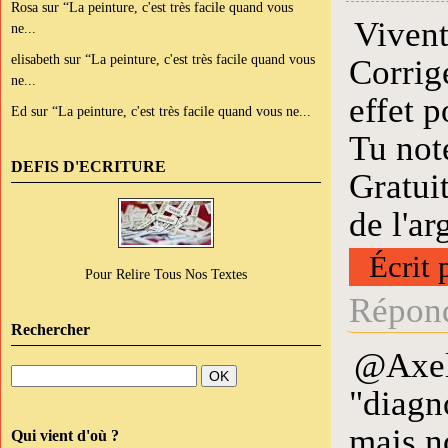
Rosa
sur
“La peinture, c'est très facile quand vous
Vivent
ne...
elisabeth
sur
“La peinture, c'est très facile quand vous
Corrige
ne...
effet p
Ed
sur
“La peinture, c'est très facile quand vous ne...
Tu note
DEFIS D'ECRITURE
Gratuit
de l'ar
Écrit 
Pour Relire Tous Nos Textes
Répond
Rechercher
@Axel 
"diagno
mais no
Qui vient d'où ?