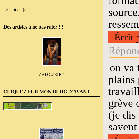
format
source
Le mot du jour
ressem
Des artistes à ne pas rater !!!
Écrit 
Répond
on va 
ZAFOU'RIRE
plains 
travail
CLIQUEZ SUR MON BLOG D'AVANT
grève d
(je dis
savent