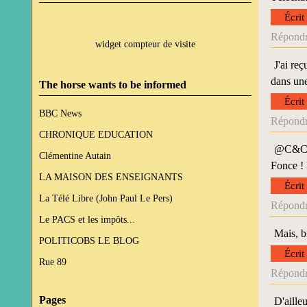
Écrit
Répondr
widget compteur de visite
J'ai re
dans une
The horse wants to be informed
Écrit
BBC News
Répondr
CHRONIQUE EDUCATION
@C&C : 
Clémentine Autain
Fonce ! 
LA MAISON DES ENSEIGNANTS
Écrit
La Télé Libre (John Paul Le Pers)
Répondr
Le PACS et les impôts...
Mais, b
POLITICOBS LE BLOG
Écrit
Rue 89
Répondr
Pages
D'ailleu