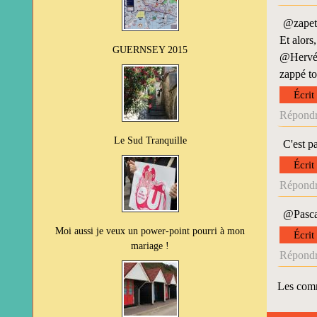
@zapett
Et alors,
GUERNSEY 2015
@Hervé :
zappé to
Écrit
Répondr
Le Sud Tranquille
C'est p
Écrit
Répondr
@Pascal
Moi aussi je veux un power-point pourri à mon
Écrit
mariage !
Répondr
Les comm