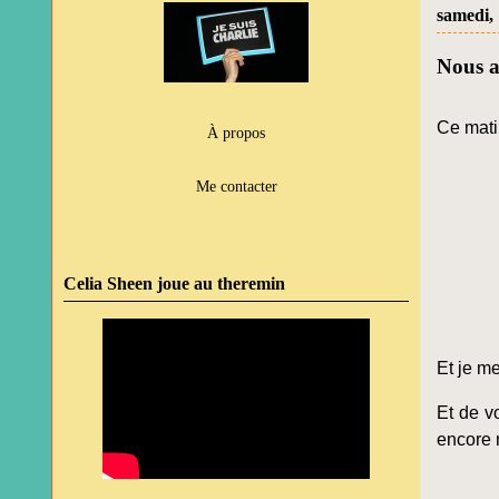
samedi, 
Nous a
Ce matin
À propos
Me contacter
Celia Sheen joue au theremin
Et je me
Et de v
encore m