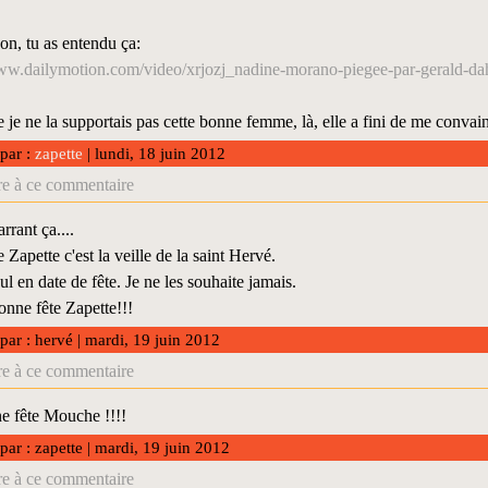
on, tu as entendu ça:
www.dailymotion.com/video/xrjozj_nadine-morano-piegee-par-gerald-d
 je ne la supportais pas cette bonne femme, là, elle a fini de me convainc
 par :
zapette
| lundi, 18 juin 2012
e à ce commentaire
rrant ça....
 Zapette c'est la veille de la saint Hervé.
nul en date de fête. Je ne les souhaite jamais.
onne fête Zapette!!!
 par : hervé | mardi, 19 juin 2012
e à ce commentaire
e fête Mouche !!!!
 par : zapette | mardi, 19 juin 2012
e à ce commentaire