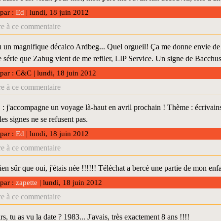
 par :
Ed
| lundi, 18 juin 2012
e à ce commentaire
çu un magnifique décalco Ardbeg... Quel orgueil! Ça me donne envie de 
 série que Zabug vient de me refiler, LIP Service. Un signe de Bacchus 
 par : C&C | lundi, 18 juin 2012
e à ce commentaire
j'accompagne un voyage là-haut en avril prochain ! Thème : écrivains 
les signes ne se refusent pas.
 par :
Ed
| lundi, 18 juin 2012
e à ce commentaire
ien sûr que oui, j'étais née !!!!!! Téléchat a bercé une partie de mon enfa
 par :
zapette
| lundi, 18 juin 2012
e à ce commentaire
rs, tu as vu la date ? 1983... J'avais, très exactement 8 ans !!!!