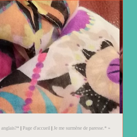
e anglais?*
|
Page d'accueil
|
Je me surmène de paresse.* »