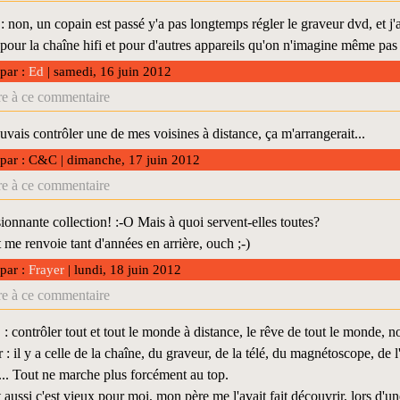
on, un copain est passé y'a pas longtemps régler le graveur dvd, et j'ai 
our la chaîne hifi et pour d'autres appareils qu'on n'imagine même pas q
 par :
Ed
| samedi, 16 juin 2012
e à ce commentaire
ouvais contrôler une de mes voisines à distance, ça m'arrangerait...
 par : C&C | dimanche, 17 juin 2012
e à ce commentaire
ionnante collection! :-O Mais à quoi servent-elles toutes?
 me renvoie tant d'années en arrière, ouch ;-)
 par :
Frayer
| lundi, 18 juin 2012
e à ce commentaire
contrôler tout et tout le monde à distance, le rêve de tout le monde, n
: il y a celle de la chaîne, du graveur, de la télé, du magnétoscope, de
... Tout ne marche plus forcément au top.
 aussi c'est vieux pour moi, mon père me l'avait fait découvrir, lors d'un