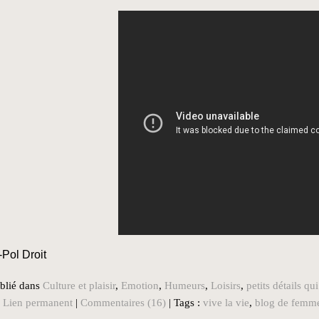
-Pol Droit
blié dans
Culture et plaisir
,
Emotion
,
Humeurs
,
Loisirs
,
petits détails q
|
Lien permanent
|
Commentaires (16)
| Tags :
vive la vie
,
blog de femm