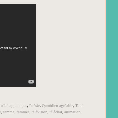
ui n'échappent pas
,
Poésie
,
Quotidien agréable
,
Total
e
,
femme
,
femmes
,
télévision
,
téléchat
,
animation
,