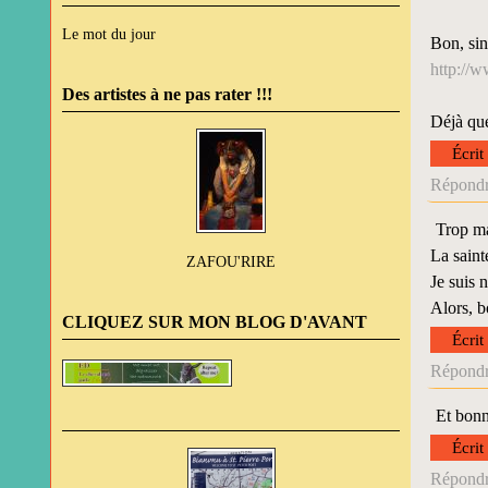
Le mot du jour
Bon, sin
http://
Des artistes à ne pas rater !!!
Déjà que
Écrit
Répondr
Trop ma
La sainte
ZAFOU'RIRE
Je suis 
Alors, b
CLIQUEZ SUR MON BLOG D'AVANT
Écrit
Répondr
Et bonn
Écrit
Répondr