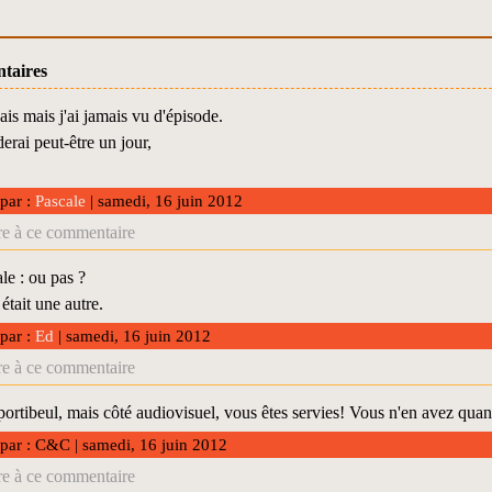
taires
ais mais j'ai jamais vu d'épisode.
derai peut-être un jour,
 par :
Pascale
| samedi, 16 juin 2012
e à ce commentaire
e : ou pas ?
était une autre.
 par :
Ed
| samedi, 16 juin 2012
e à ce commentaire
portibeul, mais côté audiovisuel, vous êtes servies! Vous n'en avez q
 par : C&C | samedi, 16 juin 2012
e à ce commentaire