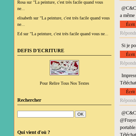
Rosa
sur
“La peinture, c'est très facile quand vous
@C&C: n
ne...
a même p
elisabeth
sur
“La peinture, c'est très facile quand vous
ne...
Écrit
Répondr
Ed
sur
“La peinture, c'est très facile quand vous ne...
Si je p
DEFIS D'ECRITURE
Écrit
Répondr
Impress
Téléchat
Pour Relire Tous Nos Textes
Écrit
Rechercher
Répondr
@C&C : 
@Frayer 
portable
Qui vient d'où ?
Téléchat