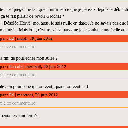
e : ce "piège" ne fait que confirmer ce que je pensais depuis le début de
 ça te fait plaisir de revoir Grochat ?
 Désolée Hervé, moi aussi je suis nulle en dates. Je ne savais pas que l
n anniv'... Mais bon, c'est tous les jours que je te souhaite une belle ann
 par :
Ed
| mardi, 19 juin 2012
e à ce commentaire
as fini de pourlécher mon Jules ?
 par :
Pascale
| mercredi, 20 juin 2012
e à ce commentaire
e : on pourlèche qui on veut, quand on veut ici !
 par :
Ed
| mercredi, 20 juin 2012
e à ce commentaire
entaires sont fermés.