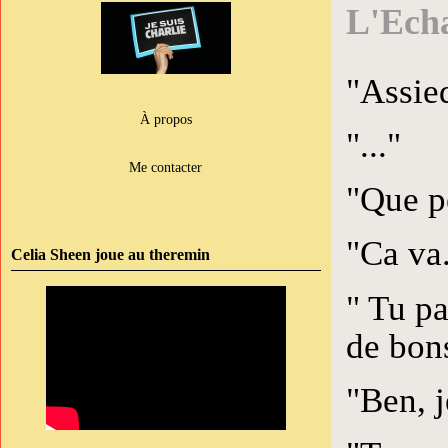
L'Echa
"Assied
À propos
"..."
Me contacter
"Que p
"Ca va.
Celia Sheen joue au theremin
" Tu pa
de bons
"Ben, j