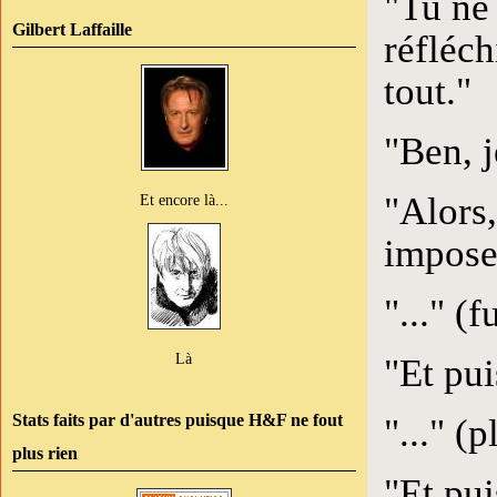
"Tu ne 
Gilbert Laffaille
réfléch
tout."
"Ben, j
"Alors,
Et encore là...
impose
"..." (
Là
"Et pui
Stats faits par d'autres puisque H&F ne fout
"..." (
plus rien
"Et pui