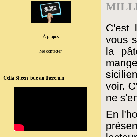
MILL
C'est 
vous s
À propos
la pâ
Me contacter
mangea
sicili
Celia Sheen joue au theremin
voir. 
ne s'e
En l'h
présen