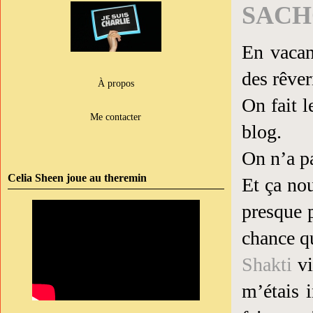
SACH
En vacan
des rêver
À propos
On fait l
Me contacter
blog.
On n’a pa
Celia Sheen joue au theremin
Et ça nou
presque p
chance q
Shakti
vi
m’étais 