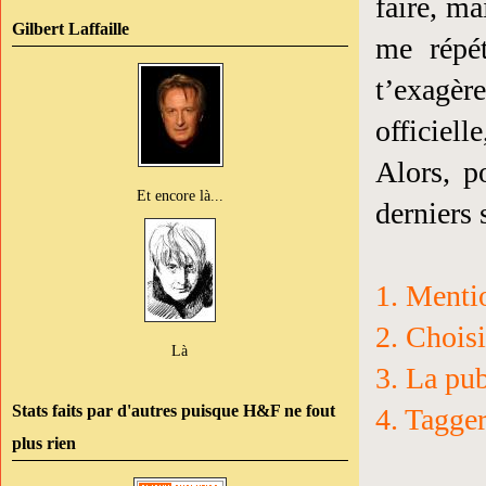
faire, ma
Gilbert Laffaille
me répé
t’exagèr
officiell
Alors, 
Et encore là...
derniers
1. Mentio
2. Choisi
Là
3. La pub
Stats faits par d'autres puisque H&F ne fout
4. Tagger
plus rien