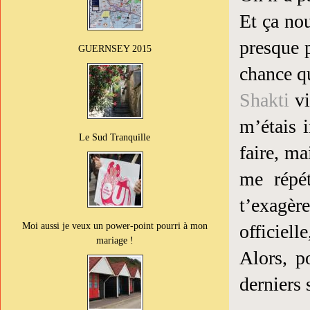
Et ça nou
presque p
GUERNSEY 2015
chance q
Shakti
vi
m’étais 
Le Sud Tranquille
faire, ma
me répé
t’exagèr
Moi aussi je veux un power-point pourri à mon
officiell
mariage !
Alors, 
derniers