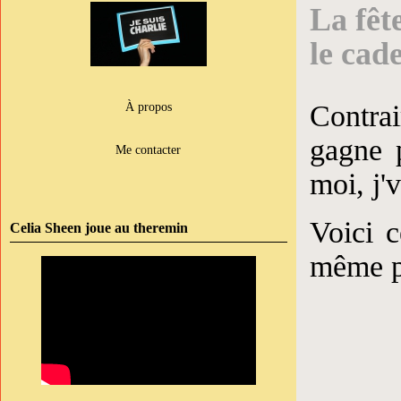
La fêt
le cad
Contrai
À propos
gagne 
Me contacter
moi, j'v
Voici c
Celia Sheen joue au theremin
même pa