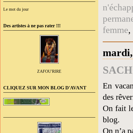
n'échap
Le mot du jour
perman
Des artistes à ne pas rater !!!
femme
,
mardi,
SACH
ZAFOU'RIRE
En vacan
CLIQUEZ SUR MON BLOG D'AVANT
des rêver
On fait l
blog.
On n’a pa