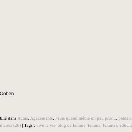
t Cohen
blié dans
Actus
,
Agacements
,
J'suis quand même un peu prof...
,
petits 
taires (20)
| Tags :
vive la vie
,
blog de femme
,
femme
,
femmes
,
educna