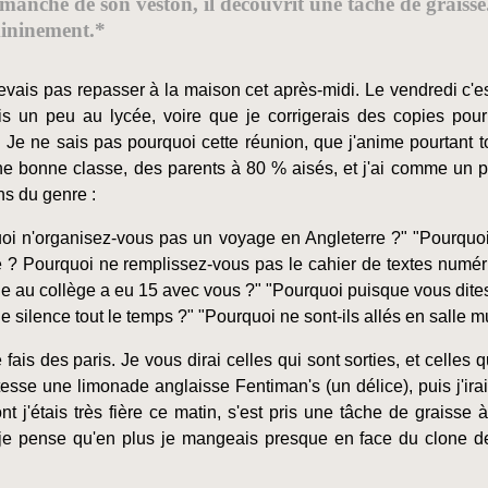
 manche de son veston, il découvrit une tache de grais
émininement.*
evais pas repasser à la maison cet après-midi. Le vendredi c'est
ais un peu au lycée, voire que je corrigerais des copies pou
. Je ne sais pas pourquoi cette réunion, que j'anime pourtant 
ne bonne classe, des parents à 80 % aisés, et j'ai comme un pr
ns du genre :
oi n'organisez-vous pas un voyage en Angleterre ?" "Pourquoi
e ? Pourquoi ne remplissez-vous pas le cahier de textes numéri
 au collège a eu 15 avec vous ?" "Pourquoi puisque vous dites 
le silence tout le temps ?" "Pourquoi ne sont-ils allés en salle m
e fais des paris. Je vous dirai celles qui sont sorties, et celles 
itesse une limonade anglaisse Fentiman's (un délice), puis j'ir
ont j'étais très fière ce matin, s'est pris une tâche de graisse
e pense qu'en plus je mangeais presque en face du clone de B