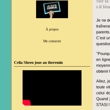
Sur la
t-il f
Je ne d
traîner
À propos
parents
C'est u
Me contacter
questio
"Pourqu
en lign
Celia Sheen joue au theremin
moyenne
obtenir 
Allez, j
toute v
celui d
Quand j
STASI !