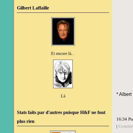
Gilbert Laffaille
Et encore là...
* Alber
Là
Stats faits par d'autres puisque H&F ne fout
16:34 Pu
plus rien
|
Commen