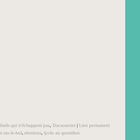
détails qui n'échappent pas
,
Tracasseries
|
Lien permanent
t ras-le-bol
,
réunions
,
lycée au quotidien