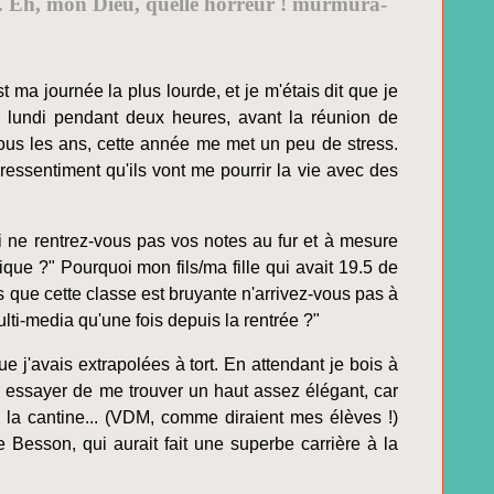
se. Eh, mon Dieu, quelle horreur ! murmura-
 ma journée la plus lourde, et je m'étais dit que je
r lundi pendant deux heures, avant la réunion de
tous les ans, cette année me met un peu de stress.
essentiment qu'ils vont me pourrir la vie avec des
 ne rentrez-vous pas vos notes au fur et à mesure
que ?" Pourquoi mon fils/ma fille qui avait 19.5 de
que cette classe est bruyante n'arrivez-vous pas à
ulti-media qu'une fois depuis la rentrée ?"
que j'avais extrapolées à tort. En attendant je bois à
ai essayer de me trouver un haut assez élégant, car
 à la cantine... (VDM, comme diraient mes élèves !)
esson, qui aurait fait une superbe carrière à la