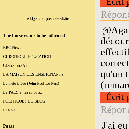
Écrit 
Répond
widget compteur de visite
@Agath
The horse wants to be informed
découra
BBC News
effecti
CHRONIQUE EDUCATION
correc
Clémentine Autain
qu'un t
LA MAISON DES ENSEIGNANTS
(remarq
La Télé Libre (John Paul Le Pers)
Le PACS et les impôts...
Écrit 
POLITICOBS LE BLOG
Répond
Rue 89
J'ai e
Pages