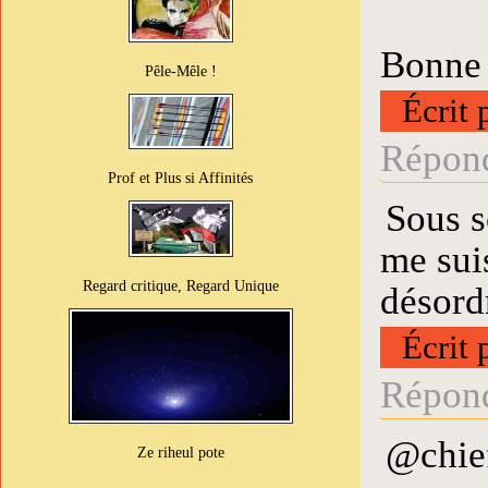
Bonne 
Pêle-Mêle !
Écrit 
Répond
Prof et Plus si Affinités
Sous s
me suis
Regard critique, Regard Unique
désord
Écrit 
Répond
@chief
Ze riheul pote