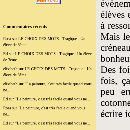
évèneme
élèves e
à resso
Commentaires récents
Mais le
Rosa
sur
LE CHOIX DES MOTS : Tragique : Un
crénea
élève de 3ème...
Ed
sur
LE CHOIX DES MOTS : Tragique : Un élève
bonheur
de 3ème...
Des foi
elisabeth
sur
LE CHOIX DES MOTS : Tragique : Un
élève de 3ème...
fois, 
elisabeth
sur
“La peinture, c'est très facile quand vous
peu er
ne...
Ed
sur
“La peinture, c'est très facile quand vous ne...
cotonn
Rosa
sur
“La peinture, c'est très facile quand vous
écrire i
ne...
Ed
sur
“La peinture, c'est très facile quand vous ne...