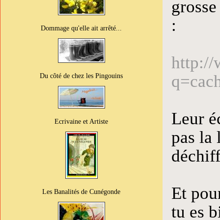
grosse
:
Dommage qu'elle ait arrêté...
http:/
Du côté de chez les Pingouins
q=cach
Leur éc
Ecrivaine et Artiste
pas la 
déchiff
Et pour
Les Banalités de Cunégonde
tu es b