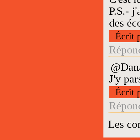
P.S.- j
des éco
Écrit 
Répond
@Dana
J'y par
Écrit 
Répond
Les co