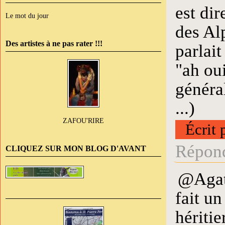
est dir
Le mot du jour
des Alp
Des artistes à ne pas rater !!!
parlait
"ah oui
général
...)
ZAFOU'RIRE
Écrit 
Répond
CLIQUEZ SUR MON BLOG D'AVANT
@Agath
fait un
hériti