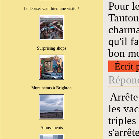
Pour l
Le Dorset vaut bien une visite !
Tautou
charma
qu'il f
Surprising shops
bon mo
Écrit 
Répond
Murs peints à Brighton
Arrête
les va
triples
Amusements
s'arrêt