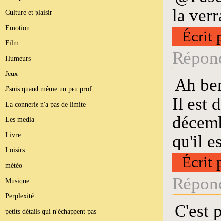
la ver
Culture et plaisir
Emotion
Écrit 
Film
Répond
Humeurs
Jeux
Ah ben
J'suis quand même un peu prof...
Il est
La connerie n'a pas de limite
décembr
Les media
Livre
qu'il 
Loisirs
Écrit 
météo
Répond
Musique
Perplexité
C'est 
petits détails qui n'échappent pas