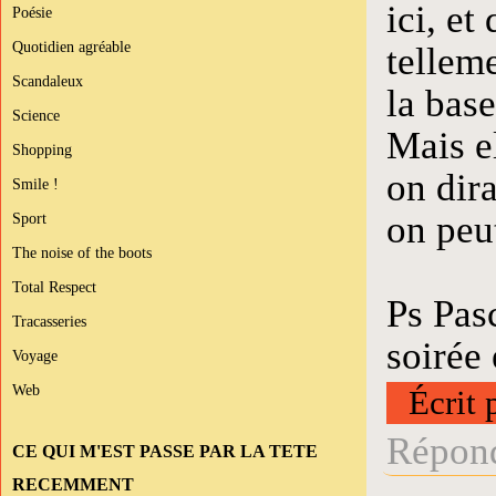
ici, et
Poésie
Quotidien agréable
telleme
Scandaleux
la base
Science
Mais el
Shopping
on dira
Smile !
on peut
Sport
The noise of the boots
Total Respect
Ps Pasc
Tracasseries
soirée 
Voyage
Web
Écrit 
Répond
CE QUI M'EST PASSE PAR LA TETE
RECEMMENT