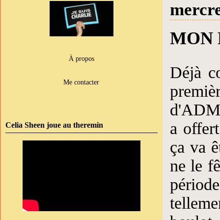
mercre
MON 
À propos
Déjà c
Me contacter
premièr
d'ADMV 
a offer
Celia Sheen joue au theremin
ça va ê
ne le f
période
telleme