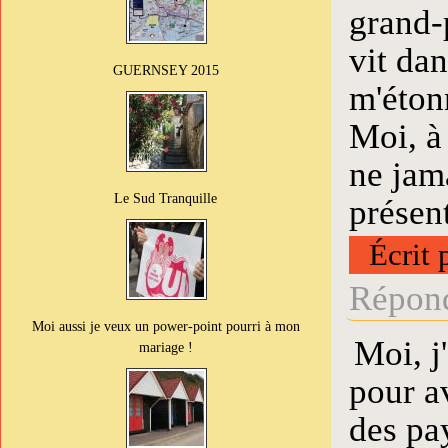
grand-
vit dan
GUERNSEY 2015
m'éton
Moi, à 
ne jam
Le Sud Tranquille
présent
Écrit 
Répond
Moi aussi je veux un power-point pourri à mon
Moi, j
mariage !
pour av
des pay