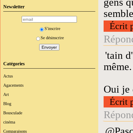
gens qu
Newsletter
semble
Écrit 
S'inscrire
Répond
Se désinscrire
'tain d
même.
Catégories
Actus
Agacements
Oui je
Art
Écrit 
Blog
Répond
Bousculade
cinéma
@Pasca
Comparaisons