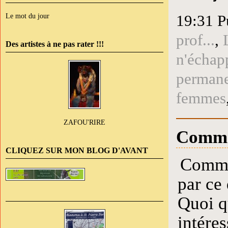
19:31 P
Le mot du jour
prof...
,
Des artistes à ne pas rater !!!
n'échap
perman
femmes
ZAFOU'RIRE
Comme
CLIQUEZ SUR MON BLOG D'AVANT
Commen
par ce 
Quoi qu
intére