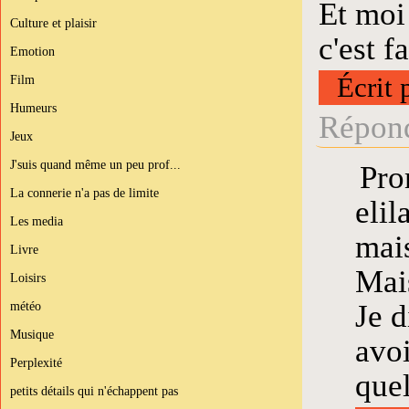
Et moi 
Culture et plaisir
c'est f
Emotion
Écrit 
Film
Humeurs
Répond
Jeux
J'suis quand même un peu prof...
Pro
La connerie n'a pas de limite
elil
Les media
mais
Livre
Mais
Loisirs
Je d
météo
Musique
avoi
Perplexité
quel
petits détails qui n'échappent pas