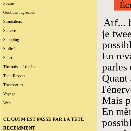
Écr
Poésie
Quotidien agréable
Arf...
Scandaleux
je twe
Science
Shopping
possibl
Smile !
En reva
Sport
parles 
The noise of the boots
Quant 
Total Respect
Tracasseries
l'énerv
Voyage
Mais pr
Web
En même
CE QUI M'EST PASSE PAR LA TETE
possib
RECEMMENT