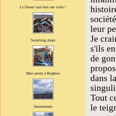
histoir
Le Dorset vaut bien une visite !
sociét
leur p
Je cra
Surprising shops
s'ils e
de gonf
propose
Murs peints à Brighton
dans la
singuli
Tout c
le teig
Amusements