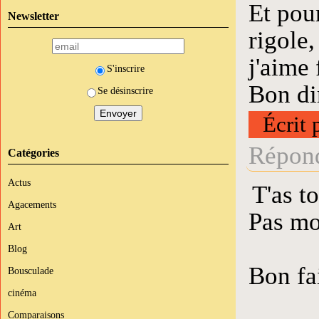
Et pour
Newsletter
rigole,
j'aime 
S'inscrire
Bon di
Se désinscrire
Écrit 
Répond
Catégories
Actus
T'as t
Agacements
Pas mo
Art
Blog
Bon fa
Bousculade
cinéma
Comparaisons