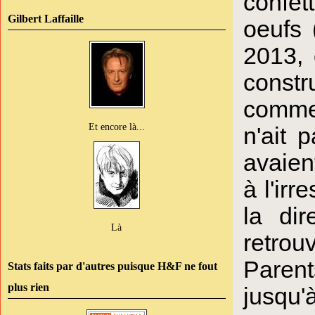
confett
Gilbert Laffaille
oeufs 
2013, 
constru
comme 
Et encore là...
n'ait 
avaien
à l'ir
la dir
Là
retrou
Parent
Stats faits par d'autres puisque H&F ne fout
plus rien
jusqu