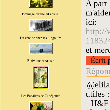
A part 
m'aider
Dommage qu'elle ait arrêté...
ici:
http:/
11832
Du côté de chez les Pingouins
et mer
Écrit 
Ecrivaine et Artiste
Répond
@elila
utiles :
Les Banalités de Cunégonde
- H&F 