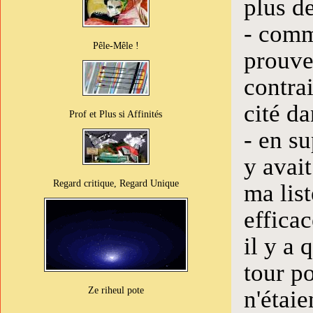
plus d
- comm
Pêle-Mêle !
prouve
contra
cité d
Prof et Plus si Affinités
- en su
y avai
Regard critique, Regard Unique
ma lis
efficac
il y a
tour p
Ze riheul pote
n'étaie