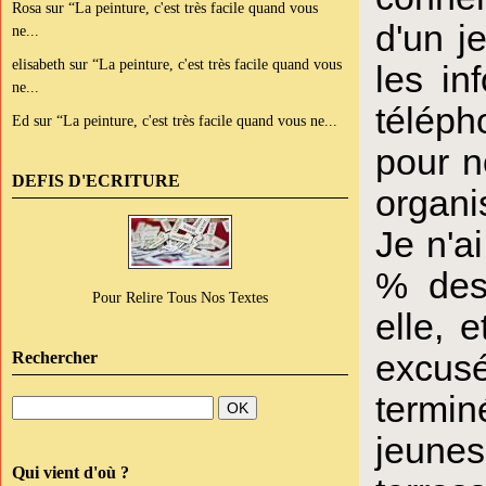
Rosa
sur
“La peinture, c'est très facile quand vous
d'un j
ne...
elisabeth
sur
“La peinture, c'est très facile quand vous
les in
ne...
téléph
Ed
sur
“La peinture, c'est très facile quand vous ne...
pour n
DEFIS D'ECRITURE
organi
Je n'a
% des
Pour Relire Tous Nos Textes
elle, 
excusé
Rechercher
termin
jeunes 
Qui vient d'où ?