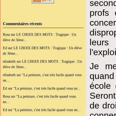
second
profs 
concer
Commentaires récents
dispro
Rosa
sur
LE CHOIX DES MOTS : Tragique : Un
leurs 
élève de 3ème...
Ed
sur
LE CHOIX DES MOTS : Tragique : Un élève
l'expl
de 3ème...
elisabeth
sur
LE CHOIX DES MOTS : Tragique : Un
Je me
élève de 3ème...
quand 
elisabeth
sur
“La peinture, c'est très facile quand vous
ne...
école 
Ed
sur
“La peinture, c'est très facile quand vous ne...
Seront
Rosa
sur
“La peinture, c'est très facile quand vous
ne...
de dro
Ed
sur
“La peinture, c'est très facile quand vous ne...
conner