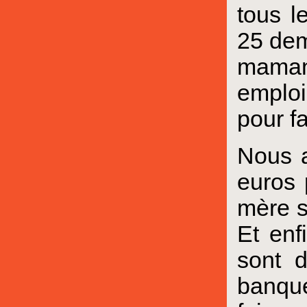
tous l
25 dem
maman 
emploi
pour fa
Nous a
euros 
mère s
Et enf
sont d
banque