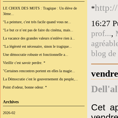
http:/
*
LE CHOIX DES MOTS : Tragique : Un élève de
3ème...
16:27 P
“La peinture, c'est très facile quand vous ne...
“Le but ce n’est pas de faire du cinéma, mais...
prof...
,
La vacance des grandes valeurs n'enlève rien à...
agréabl
“La légèreté est nécessaire, sinon le tragique...
blog de
Une démocratie robuste et fonctionnelle a...
Vieillir c'est savoir perdre. *
vendre
"Certaines rencontres portent en elles la magie...
La Démocratie c'est le gouvernement du peuple,...
Dell'a
Point d'odeur, bonne odeur. *
Archives
Cet ap
2026-02
vendre