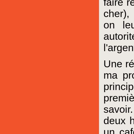
faire 
cher),
on le
autori
l'argen
Une ré
ma pro
princi
premiè
savoir
deux h
un caf