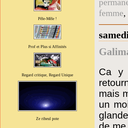
perman
femme
,
Pêle-Mêle !
samedi
Prof et Plus si Affinités
Galima
Ca y 
Regard critique, Regard Unique
retour
mais m
un moi
glander
Ze riheul pote
de me 