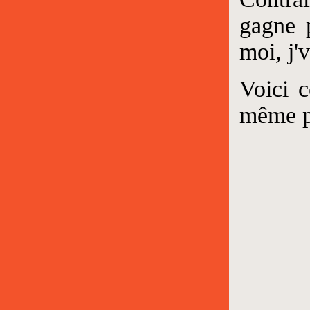
gagne 
moi, j'v
Voici c
même pa