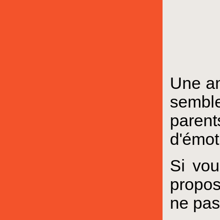
Une am
semble
parents
d'émot
Si vou
propos
ne pas