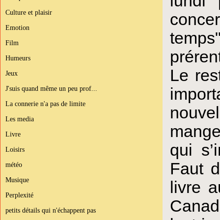
lundi
Culture et plaisir
concert
Emotion
temps
Film
préren
Humeurs
Le res
Jeux
import
J'suis quand même un peu prof...
La connerie n'a pas de limite
nouve
Les media
manger
Livre
qui s’
Loisirs
Faut d
météo
Musique
livre 
Perplexité
Canad
petits détails qui n'échappent pas