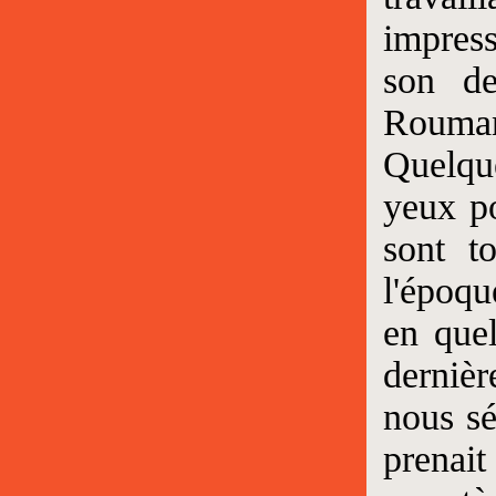
impress
son de
Roumani
Quelque
yeux po
sont t
l'époqu
en quel
derniè
nous sé
prenait