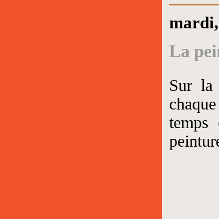
mardi,
La pei
Sur l
chaque
temps 
peintur