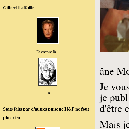
Gilbert Laffaille
Et encore là...
âne Mo
Je vous
je publ
Là
d'être 
Stats faits par d'autres puisque H&F ne fout
plus rien
Mais je