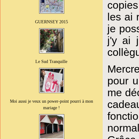
copies
les ai
GUERNSEY 2015
je pos
j'y ai
collègu
Le Sud Tranquille
Mercre
pour u
me déc
cadeau
Moi aussi je veux un power-point pourri à mon
mariage !
foncti
normal