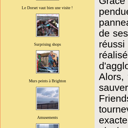
Grâce 
Le Dorset vaut bien une visite !
pendu
pannea
de ses
réussi
Surprising shops
réalis
d'aggl
Alors,
Murs peints à Brighton
sauver
Friend
tourn
exacte
Amusements