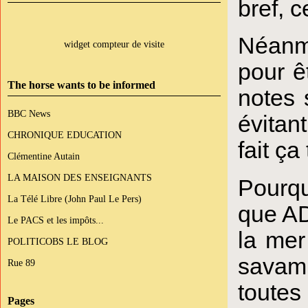
bref, c
Néanm
widget compteur de visite
pour ê
The horse wants to be informed
notes 
BBC News
évitan
CHRONIQUE EDUCATION
fait ça
Clémentine Autain
LA MAISON DES ENSEIGNANTS
Pourqu
La Télé Libre (John Paul Le Pers)
que A
Le PACS et les impôts...
la mer
POLITICOBS LE BLOG
savam
Rue 89
toutes
Pages