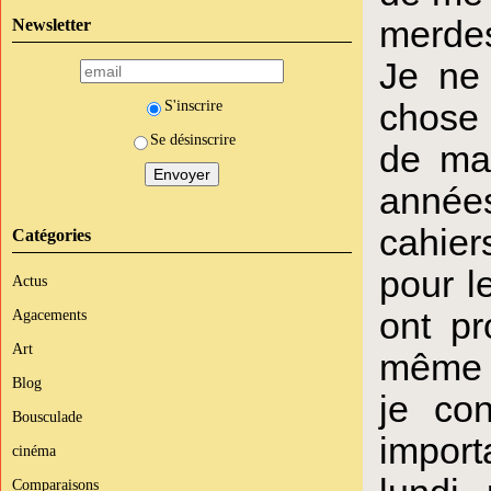
merdes
Newsletter
Je ne 
chose 
S'inscrire
Se désinscrire
de ma
années
cahier
Catégories
pour l
Actus
ont p
Agacements
Art
même p
Blog
je co
Bousculade
import
cinéma
Comparaisons