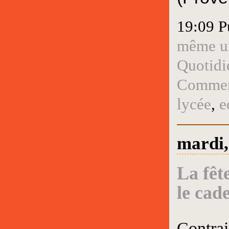
19:09 P
même un
Quotidi
Comment
lycée
,
e
mardi,
La fêt
le cad
Contrai