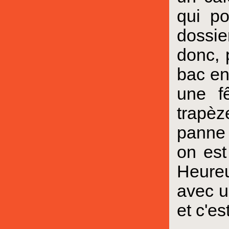
qui po
dossie
donc, 
bac en
une f
trapèz
panne 
on est
Heureu
avec u
et c'e