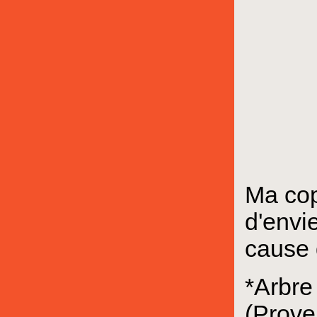
Ma cop
d'envi
cause 
*Arbre
(Prover