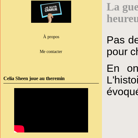
La gue
heureu
Pas de
À propos
pour c
Me contacter
En on
L'hist
Celia Sheen joue au theremin
évoqu