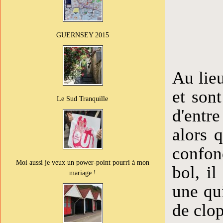
GUERNSEY 2015
Au lie
et son
Le Sud Tranquille
d'entr
alors q
confon
Moi aussi je veux un power-point pourri à mon
bol, i
mariage !
une qu
de clo