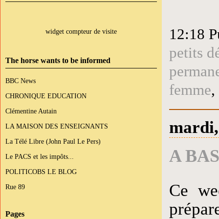
12:18 P
widget compteur de visite
petits d
The horse wants to be informed
perman
BBC News
femme
,
CHRONIQUE EDUCATION
Clémentine Autain
mardi,
LA MAISON DES ENSEIGNANTS
La Télé Libre (John Paul Le Pers)
A BA
Le PACS et les impôts...
POLITICOBS LE BLOG
Ce wee
Rue 89
prépare
Pages