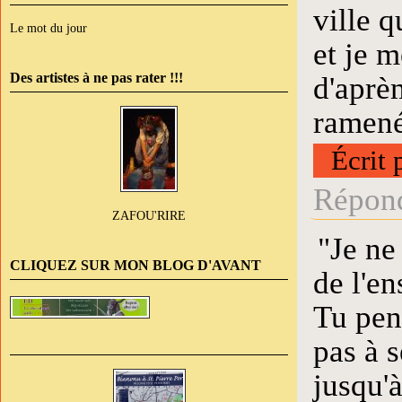
ville q
Le mot du jour
et je 
Des artistes à ne pas rater !!!
d'aprèm
ramené 
Écrit 
Répond
ZAFOU'RIRE
"Je ne
CLIQUEZ SUR MON BLOG D'AVANT
de l'e
Tu pen
pas à s
jusqu'à