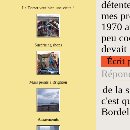
détente
Le Dorset vaut bien une visite !
mes pre
1970 au
peu coo
Surprising shops
devait
Écrit 
Répond
Murs peints à Brighton
de la s
c'est q
Bordel
Amusements