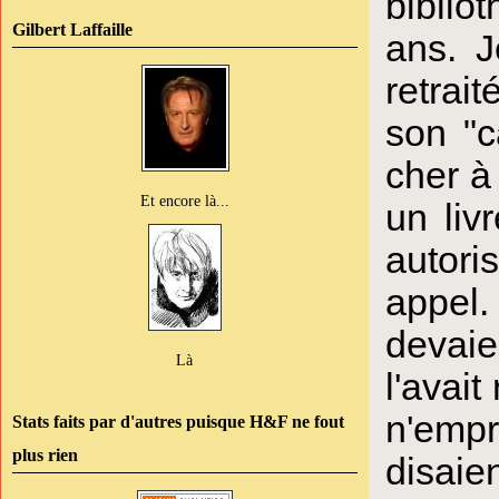
biblio
Gilbert Laffaille
ans. J
retrai
son "c
cher à 
Et encore là...
un liv
autori
appel
devaie
Là
l'avait
n'empr
Stats faits par d'autres puisque H&F ne fout
plus rien
disaie