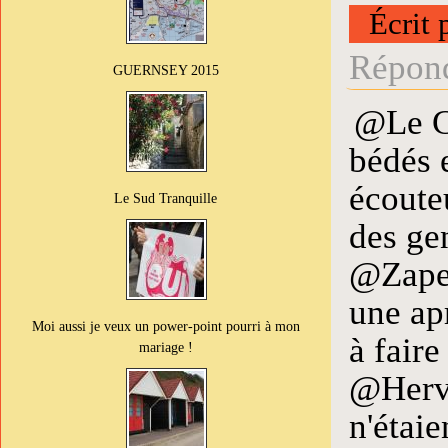
Écrit 
Répond
GUERNSEY 2015
@Le CP
bédés 
écouteu
Le Sud Tranquille
des ge
@Zapet
une ap
Moi aussi je veux un power-point pourri à mon
à faire
mariage !
@Hervé
n'étai