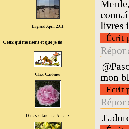
Merde,
connaît
livres 
England April 2011
Écrit 
Ceux qui me lisent et que je lis
Répond
@Pasca
mon bl
Chief Gardener
Écrit 
Répond
J'adore
Dans son Jardin et Ailleurs