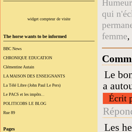
Humeur
qui n'é
widget compteur de visite
perman
femme
,
The horse wants to be informed
BBC News
Comme
CHRONIQUE EDUCATION
Clémentine Autain
Le bon
LA MAISON DES ENSEIGNANTS
a autou
La Télé Libre (John Paul Le Pers)
Le PACS et les impôts...
Écrit 
POLITICOBS LE BLOG
Répond
Rue 89
Les he
Pages