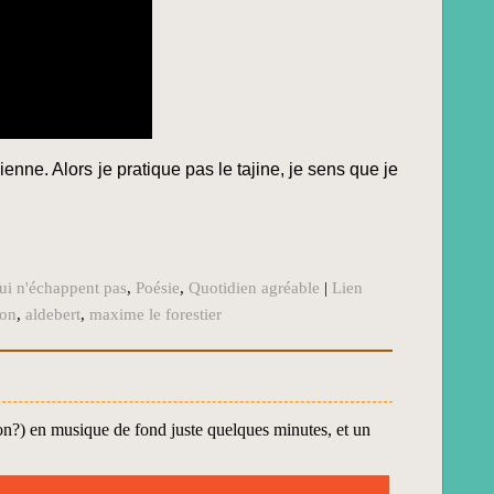
dienne. Alors je pratique pas le tajine, je sens que je
 qui n'échappent pas
,
Poésie
,
Quotidien agréable
|
Lien
son
,
aldebert
,
maxime le forestier
on?) en musique de fond juste quelques minutes, et un