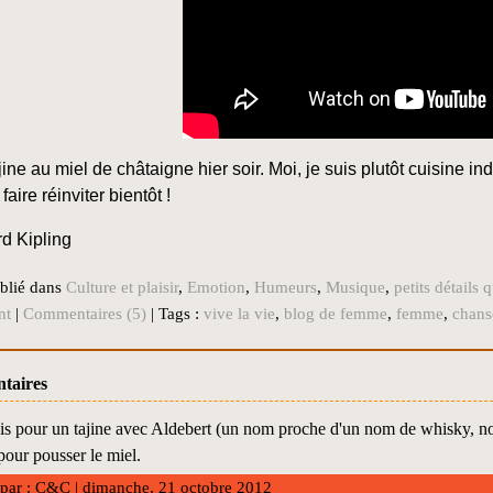
jine au miel de châtaigne hier soir. Moi, je suis plutôt cuisine in
faire réinviter bientôt !
d Kipling
blié dans
Culture et plaisir
,
Emotion
,
Humeurs
,
Musique
,
petits détails
nt
|
Commentaires (5)
| Tags :
vive la vie
,
blog de femme
,
femme
,
chan
taires
ais pour un tajine avec Aldebert (un nom proche d'un nom de whisky, n
our pousser le miel.
 par : C&C | dimanche, 21 octobre 2012