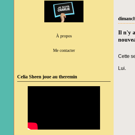
dimanch
Il n'y 
À propos
nouve
Me contacter
Cette s
Lui.
Celia Sheen joue au theremin