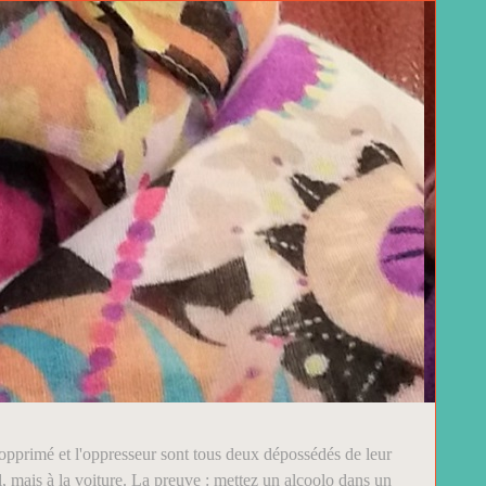
 L'opprimé et l'oppresseur sont tous deux dépossédés de leur
l, mais à la voiture. La preuve : mettez un alcoolo dans un