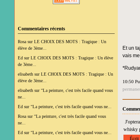
Commentaires récents
Rosa
sur
LE CHOIX DES MOTS : Tragique : Un
Et un ta
élève de 3ème...
vais me 
Ed
sur
LE CHOIX DES MOTS : Tragique : Un élève
de 3ème...
*Rudyar
elisabeth
sur
LE CHOIX DES MOTS : Tragique : Un
élève de 3ème...
10:50 Pu
permane
elisabeth
sur
“La peinture, c'est très facile quand vous
ne...
Ed
sur
“La peinture, c'est très facile quand vous ne...
Commen
Rosa
sur
“La peinture, c'est très facile quand vous
J'opter
ne...
whisky p
Ed
sur
“La peinture, c'est très facile quand vous ne...
Écrit