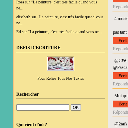
Rosa
sur
“La peinture, c'est très facile quand vous
Répondr
ne...
elisabeth
sur
“La peinture, c'est très facile quand vous
4 music
ne...
Ed
sur
“La peinture, c'est très facile quand vous ne...
pas tant
Écrit
DEFIS D'ECRITURE
Répondr
@C&C :
@Pascale
Écrit
Pour Relire Tous Nos Textes
Répondr
Rechercher
Moi qui
Écrit
Répondr
@2tafs 
Qui vient d'où ?