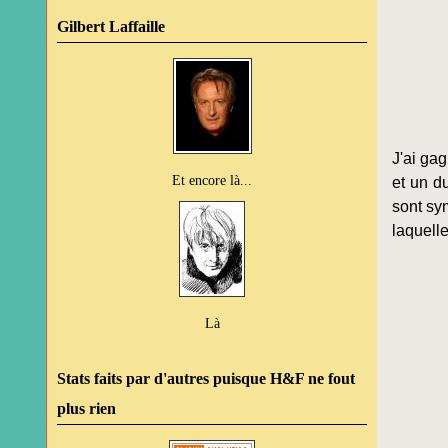
Gilbert Laffaille
J'ai ga
Et encore là...
et un d
sont sym
laquell
Là
Stats faits par d'autres puisque H&F ne fout
plus rien