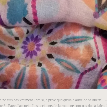
e ne suis pas vraiment libre si je prive quelqu'un d'autre de sa liberté.
té.*
|
Page d'accueil
|
Les accidents de la route ne sont pas dus à l'alcoo