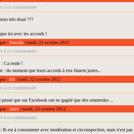
e à ce commentaire
iens très doué ???
 que toi avec tes accords !
 par :
Pascale
| lundi, 22 octobre 2012
e à ce commentaire
 Ca roule !
 : du moment que leurs accords à eux étaient justes...
 par :
Ed
| lundi, 22 octobre 2012
e à ce commentaire
 pensé que sur Facebook ont ne gagné que des emmerdes ...
 par :
2tafs
| mardi, 23 octobre 2012
e à ce commentaire
: fb est à consommer avec modération et circonspection, mais n'est pas 