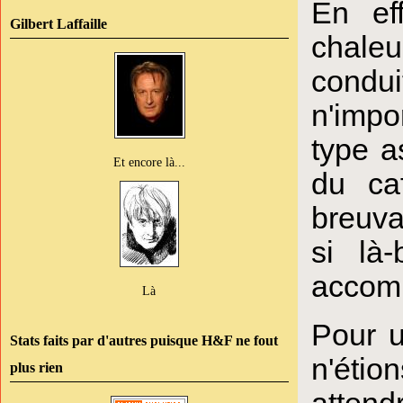
En eff
Gilbert Laffaille
chale
conduit
n'impo
type a
Et encore là...
du ca
breuva
si là-
accomp
Là
Pour u
Stats faits par d'autres puisque H&F ne fout
n'étio
plus rien
attend