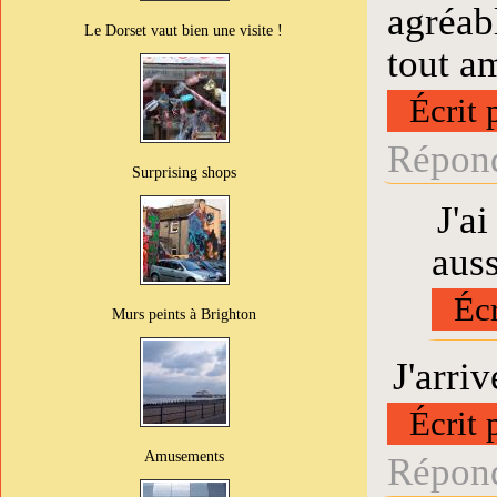
agréab
Le Dorset vaut bien une visite !
tout am
Écrit 
Répond
Surprising shops
J'a
auss
Écr
Murs peints à Brighton
J'arriv
Écrit 
Amusements
Répond