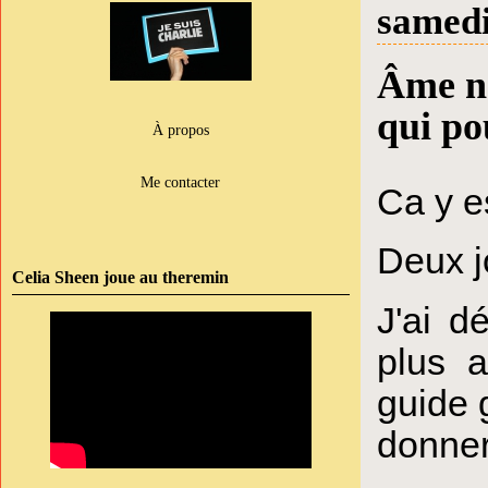
samedi
Âme na
qui po
À propos
Me contacter
Ca y e
Deux j
Celia Sheen joue au theremin
J'ai d
plus a
guide 
donner