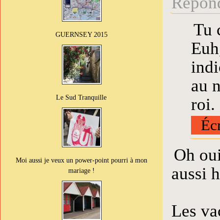
Répond
Tu 
GUERNSEY 2015
Euh,
indi
au n
Le Sud Tranquille
roi.
Écr
Oh oui
Moi aussi je veux un power-point pourri à mon
aussi h
mariage !
Les va