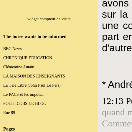
avons 
sur la
widget compteur de visite
une co
part e
The horse wants to be informed
d'autre
BBC News
CHRONIQUE EDUCATION
Clémentine Autain
LA MAISON DES ENSEIGNANTS
* Andr
La Télé Libre (John Paul Le Pers)
Le PACS et les impôts...
12:13 P
POLITICOBS LE BLOG
quand m
Rue 89
Comment
Pages