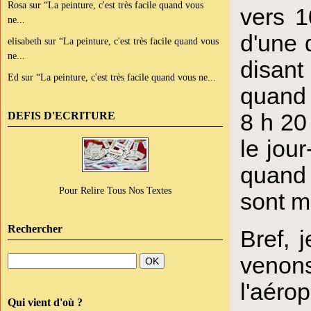
Rosa
sur
“La peinture, c'est très facile quand vous
vers 1
ne...
d'une 
elisabeth
sur
“La peinture, c'est très facile quand vous
ne...
disant
Ed
sur
“La peinture, c'est très facile quand vous ne...
quand 
8 h 20
DEFIS D'ECRITURE
le jou
quand j
Pour Relire Tous Nos Textes
sont 
Rechercher
Bref,
venons
l'aéro
Qui vient d'où ?