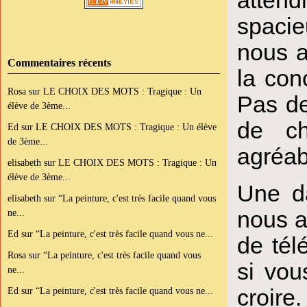
spacie
nous a
Commentaires récents
la con
Rosa
sur
LE CHOIX DES MOTS : Tragique : Un
Pas de
élève de 3ème...
de ch
Ed
sur
LE CHOIX DES MOTS : Tragique : Un élève
de 3ème...
agréab
elisabeth
sur
LE CHOIX DES MOTS : Tragique : Un
élève de 3ème...
Une da
elisabeth
sur
“La peinture, c'est très facile quand vous
nous a
ne...
Ed
sur
“La peinture, c'est très facile quand vous ne...
de tél
Rosa
sur
“La peinture, c'est très facile quand vous
si vou
ne...
croire
Ed
sur
“La peinture, c'est très facile quand vous ne...