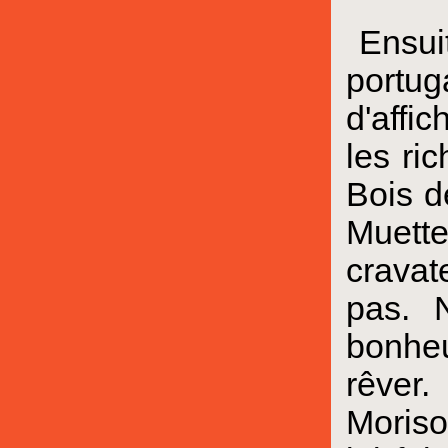
Ensui
portug
d'affi
les ri
Bois d
Muette
cravat
pas. 
bonheu
rêver.
Morisot