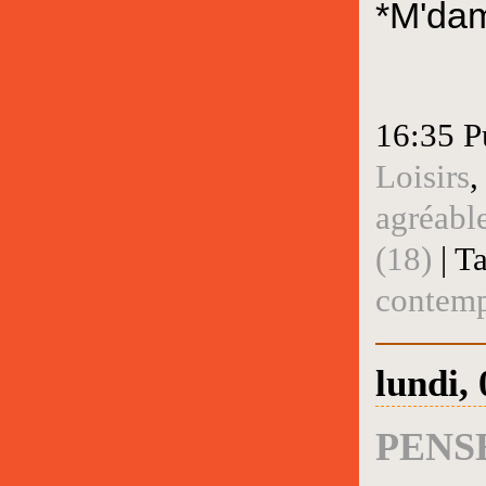
*M'dam
16:35 P
Loisirs
agréabl
(18)
| T
contemp
lundi,
PENS