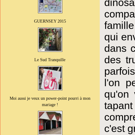
dinos
compac
GUERNSEY 2015
famill
qui en
dans c
des tr
Le Sud Tranquille
parfoi
l'on p
qu'on 
Moi aussi je veux un power-point pourri à mon
tapant
mariage !
compre
c'est g