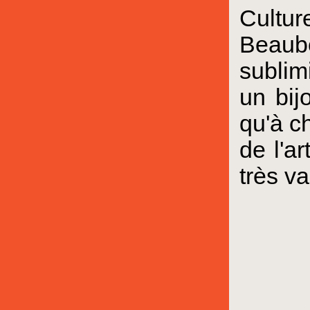
Cultur
Beaub
sublim
un bij
qu'à c
de l'a
très va