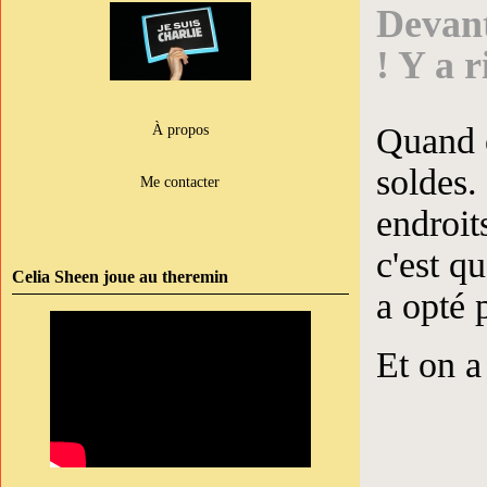
Devant
! Y a r
Quand o
À propos
soldes.
Me contacter
endroit
c'est q
Celia Sheen joue au theremin
a opté 
Et on a 