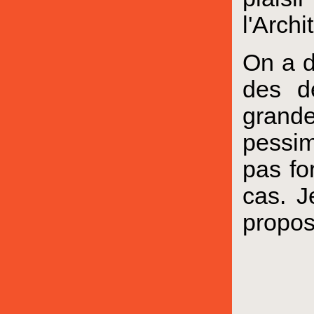
l'Archi
On a d
des d
grande
pessim
pas fo
cas. J
propos