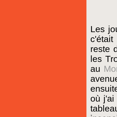
Les jo
c'étai
reste 
les Tr
au
Mon
avenue
ensuit
où j'a
tablea