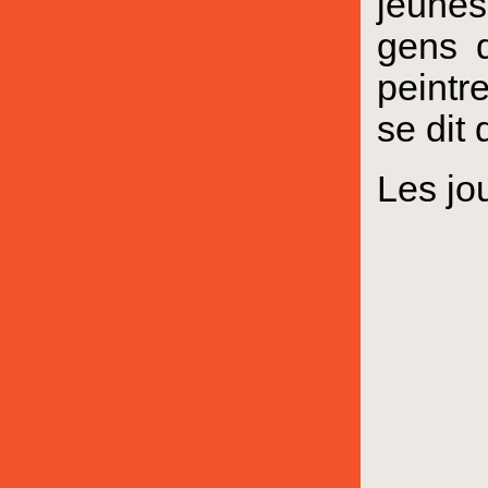
jeunes
gens q
peintr
se dit 
Les jou