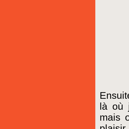
Ensuit
là où 
mais o
plais