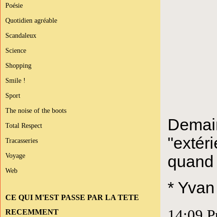
Poésie
Quotidien agréable
Scandaleux
Science
Shopping
Smile !
Sport
The noise of the boots
Demai
Total Respect
"extér
Tracasseries
Voyage
quand
Web
* Yvan
CE QUI M'EST PASSE PAR LA TETE
14:09 P
RECEMMENT