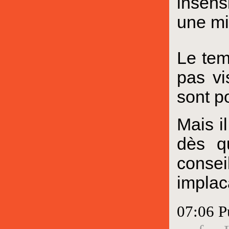
insens
une mi
Le tem
pas vi
sont p
Mais i
dès q
conse
implac
07:06 P