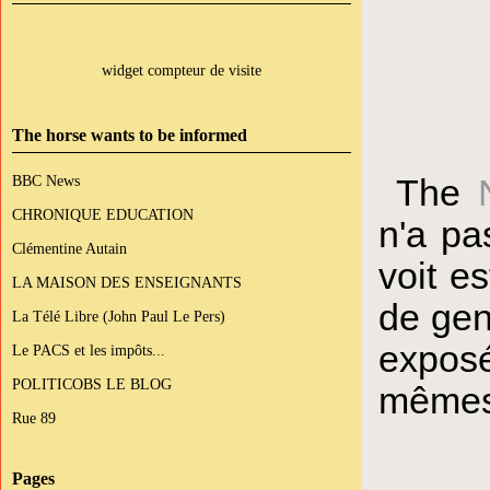
widget compteur de visite
The horse wants to be informed
The
BBC News
CHRONIQUE EDUCATION
n'a pa
Clémentine Autain
voit e
LA MAISON DES ENSEIGNANTS
de gen
La Télé Libre (John Paul Le Pers)
exposé
Le PACS et les impôts...
POLITICOBS LE BLOG
mêmes
Rue 89
Pages