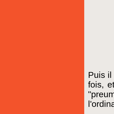
Puis il
fois, 
"preu
l'ordin