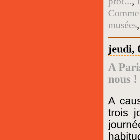
prof...
,
Comment
musées
jeudi,
A Pari
nous !
A cau
trois 
journ
habitu