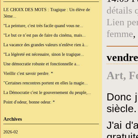
détails 
LE CHOIX DES MOTS : Tragique : Un élève de
3ème...
Lien pe
“La peinture, c'est très facile quand vous ne...
femme
,
“Le but ce n’est pas de faire du cinéma, mais...
La vacance des grandes valeurs n'enlève rien à...
vendre
“La légèreté est nécessaire, sinon le tragique...
Une démocratie robuste et fonctionnelle a...
Art, F
Vieillir c'est savoir perdre. *
"Certaines rencontres portent en elles la magie...
La Démocratie c'est le gouvernement du peuple,...
Donc j
Point d'odeur, bonne odeur. *
siècle.
Archives
J'ai d
2026-02
gratui