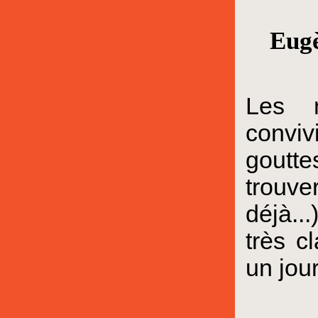
Eugè
Les m
conviv
goutte
trouve
déjà..
très c
un jou