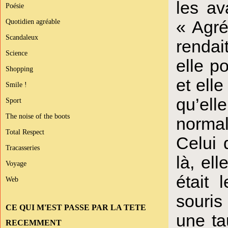
les av
Poésie
Quotidien agréable
« Agré
Scandaleux
rendai
Science
elle po
Shopping
et elle
Smile !
qu’ell
Sport
The noise of the boots
normal
Total Respect
Celui 
Tracasseries
là, el
Voyage
était 
Web
souris
CE QUI M'EST PASSE PAR LA TETE
une ta
RECEMMENT