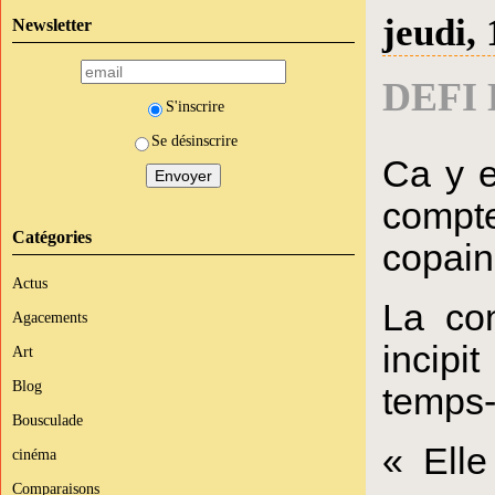
jeudi, 
Newsletter
DEFI 
S'inscrire
Se désinscrire
Ca y e
compte
Catégories
copai
Actus
La con
Agacements
incipi
Art
Blog
temps-
Bousculade
« Elle
cinéma
Comparaisons