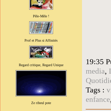
Pêle-Mêle !
Prof et Plus si Affinités
19:35 P
Regard critique, Regard Unique
media
,
Quotidi
Tags :
v
enfance
Ze riheul pote