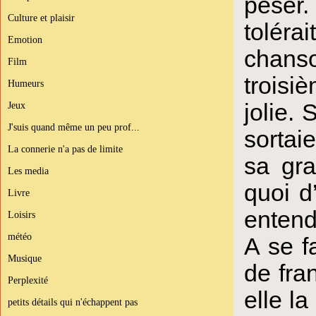
peser.
Culture et plaisir
toléra
Emotion
chanso
Film
troisi
Humeurs
jolie.
Jeux
J'suis quand même un peu prof...
sortai
La connerie n'a pas de limite
sa gra
Les media
quoi d
Livre
entend
Loisirs
météo
A se fa
Musique
de fra
Perplexité
elle l
petits détails qui n'échappent pas