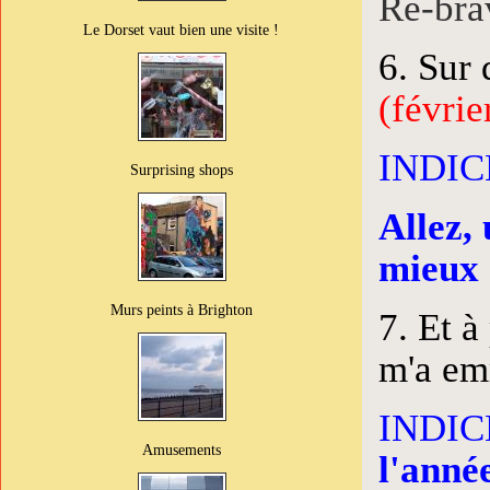
Re-bra
Le Dorset vaut bien une visite !
6. Sur 
(févrie
INDICE
Surprising shops
Allez, 
mieux 
Murs peints à Brighton
7. Et 
m'a em
INDICE
Amusements
l'année