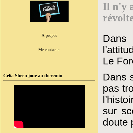
Il n'y
révolte
Dans 
À propos
l'atti
Me contacter
Le Fore
Dans s
Celia Sheen joue au theremin
pas tr
l'hist
sur sc
doute 