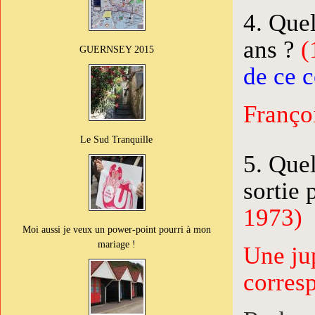
4. Que
ans ?
(
GUERNSEY 2015
de ce 
Françoi
Le Sud Tranquille
5. Quel
sortie 
1973)
Moi aussi je veux un power-point pourri à mon
mariage !
Une jup
corresp