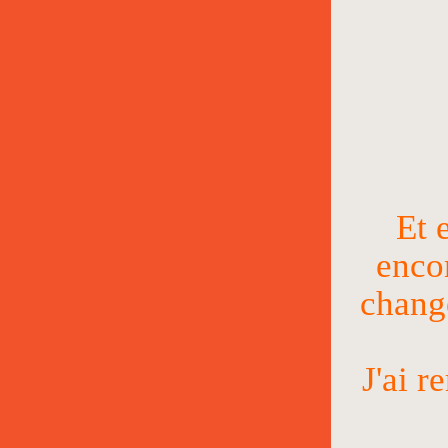
Et 
encor
change
J'ai 