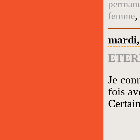
perman
femme
,
mardi,
ETER
Je con
fois av
Certai