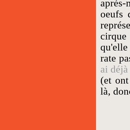
après-
oeufs 
représ
cirque 
qu'elle
rate p
ai déjà
(et ont
là, don