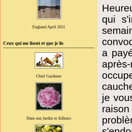
Heureu
qui s'
England April 2011
semaine
convoq
Ceux qui me lisent et que je lis
a payé
après
occupe
Chief Gardener
cauche
je vou
raison
problè
Dans son Jardin et Ailleurs
s'endo