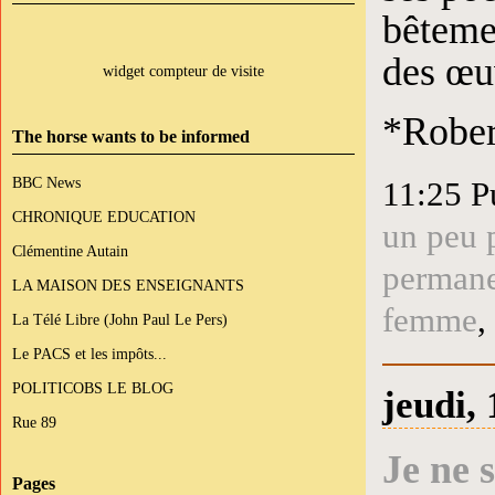
bêtemen
des œu
widget compteur de visite
*Rober
The horse wants to be informed
BBC News
11:25 P
CHRONIQUE EDUCATION
un peu p
Clémentine Autain
perman
LA MAISON DES ENSEIGNANTS
femme
,
La Télé Libre (John Paul Le Pers)
Le PACS et les impôts...
POLITICOBS LE BLOG
jeudi,
Rue 89
Je ne 
Pages