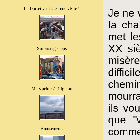
Le Dorset vaut bien une visite !
Je ne 
la cha
met le
XX siè
Surprising shops
misère
diffici
chemin
Murs peints à Brighton
mourrai
ils vo
que "w
comme
Amusements