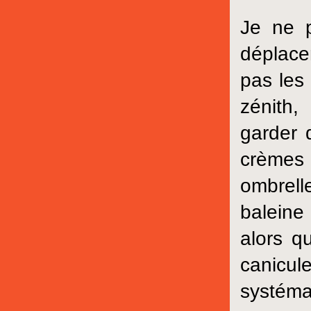
Je ne p
déplace
pas les
zénith,
garder 
crèmes
ombrelle
baleine 
alors q
canicu
systémat