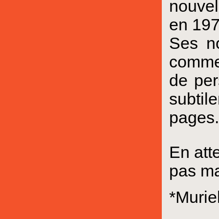
nouvel
en 197
Ses no
comme 
de per
subtil
pages.
En att
pas ma
*Murie