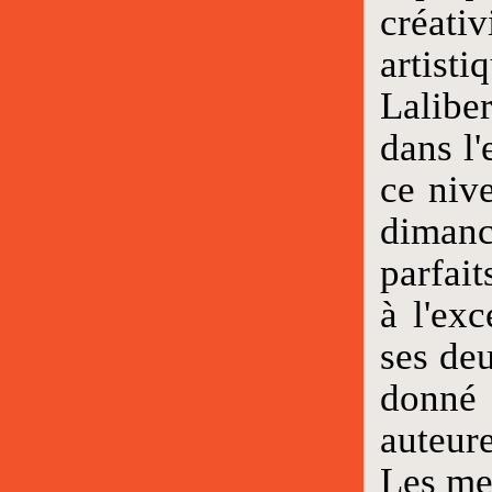
créati
artist
Lalibe
dans l'
ce niv
dimanc
parfait
à l'ex
ses deu
donné 
auteure
Les met