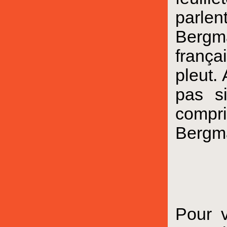
parlen
Bergma
françai
pleut. 
pas si
compri
Bergma
Pour v