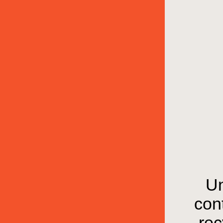
Un
cont
rec