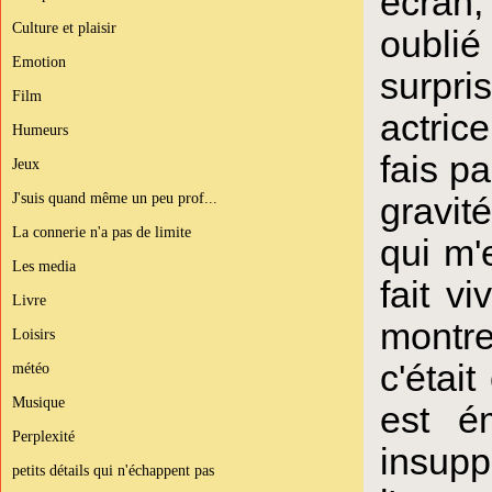
écran,
Culture et plaisir
oublié
Emotion
surpri
Film
actric
Humeurs
fais p
Jeux
J'suis quand même un peu prof...
gravit
La connerie n'a pas de limite
qui m'e
Les media
fait v
Livre
montr
Loisirs
c'étai
météo
Musique
est é
Perplexité
insupp
petits détails qui n'échappent pas