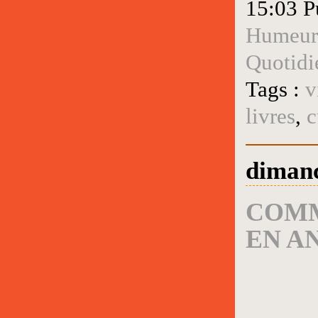
15:03 P
Humeur
Quotidi
Tags :
v
livres
,
c
dimanc
COMM
EN A