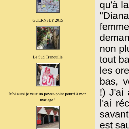
qu'à l
"Diana
GUERNSEY 2015
femme
demand
non pl
tout b
Le Sud Tranquille
les ore
bas, v
!) J'a
Moi aussi je veux un power-point pourri à mon
mariage !
l'ai r
savant
est sa