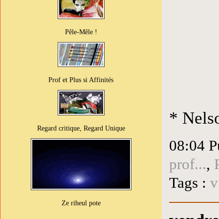
Pêle-Mêle !
Prof et Plus si Affinités
* Nels
Regard critique, Regard Unique
08:04 P
prof...
,
Tags :
v
Ze riheul pote