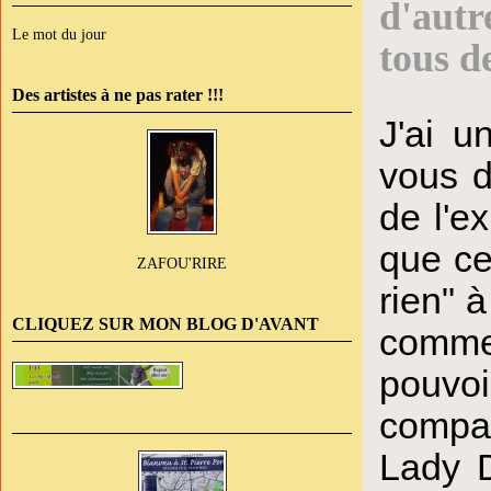
d'autr
Le mot du jour
tous d
Des artistes à ne pas rater !!!
J'ai u
vous d
de l'e
que ce
ZAFOU'RIRE
rien" 
CLIQUEZ SUR MON BLOG D'AVANT
comme 
pouvoi
compar
Lady D