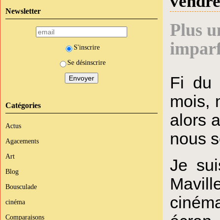
vendre
Newsletter
Plus un
imparf
S'inscrire
Se désinscrire
Fi du
mois, 
Catégories
alors 
Actus
nous s
Agacements
Art
Je sui
Blog
Mavill
Bousculade
cinéma
cinéma
Comparaisons