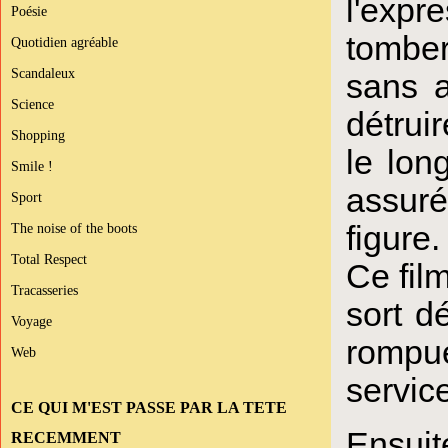
l'expre
Poésie
tomber
Quotidien agréable
Scandaleux
sans a
Science
détrui
Shopping
le lon
Smile !
assuré
Sport
figure
The noise of the boots
Total Respect
Ce film
Tracasseries
sort d
Voyage
rompu
Web
service
CE QUI M'EST PASSE PAR LA TETE
Ensui
RECEMMENT