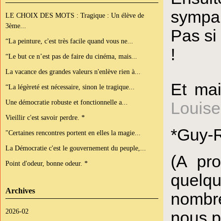
sympa 
LE CHOIX DES MOTS : Tragique : Un élève de
3ème...
Pas si
“La peinture, c'est très facile quand vous ne...
!
“Le but ce n’est pas de faire du cinéma, mais...
La vacance des grandes valeurs n'enlève rien à...
Et mai
“La légèreté est nécessaire, sinon le tragique...
Une démocratie robuste et fonctionnelle a...
Louise
Vieillir c'est savoir perdre. *
*Guy-
"Certaines rencontres portent en elles la magie...
La Démocratie c'est le gouvernement du peuple,...
(A pro
Point d'odeur, bonne odeur. *
quelqu
Archives
nombre
2026-02
nous pa