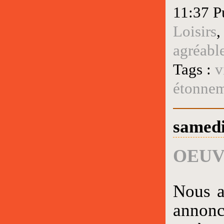
11:37 P
Loisirs
agréabl
Tags :
v
étonne
samedi
OEUV
Nous a
annonc