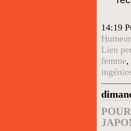
14:19 P
Humeur
Lien pe
femme
,
ingénios
dimanc
POUR
JAPO