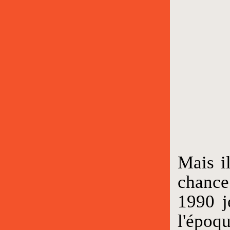
Mais i
chance
1990 j
l'époq