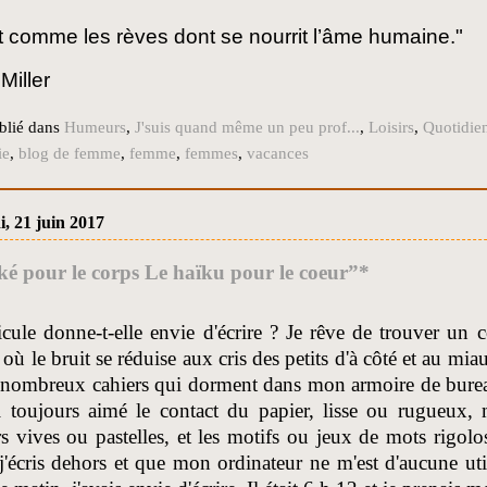
out comme les rèves dont se nourrit l’âme humaine."
Miller
blié dans
Humeurs
,
J'suis quand même un peu prof...
,
Loisirs
,
Quotidie
ie
,
blog de femme
,
femme
,
femmes
,
vacances
, 21 juin 2017
ké pour le corps Le haïku pour le coeur”*
cule donne-t-elle envie d'écrire ? Je rêve de trouver un 
 où le bruit se réduise aux cris des petits d'à côté et au mia
nombreux cahiers qui dorment dans mon armoire de bureau. 
i toujours aimé le contact du papier, lisse ou rugueux, m
s vives ou pastelles, et les motifs ou jeux de mots rigolos.
'écris dehors et que mon ordinateur ne m'est d'aucune util