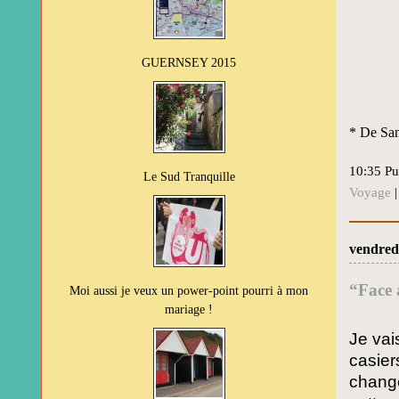
GUERNSEY 2015
* De Sa
10:35 Pu
Le Sud Tranquille
Voyage
vendredi
“Face 
Moi aussi je veux un power-point pourri à mon
mariage !
Je vai
casier
change