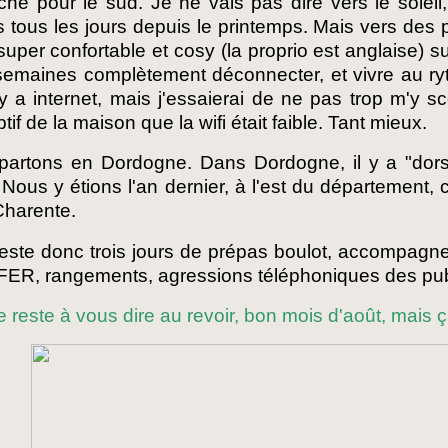
he pour le sud. Je ne vais pas dire vers le soleil
s tous les jours depuis le printemps. Mais vers des 
r super confortable et cosy (la proprio est anglaise) s
emaines complètement déconnecter, et vivre au ryt
l y a internet, mais j'essaierai de ne pas trop m'y sco
tif de la maison que la wifi était faible. Tant mieux.
partons en Dordogne. Dans Dordogne, il y a "dors
 Nous y étions l'an dernier, à l'est du département, ce
Charente.
reste donc trois jours de prépas boulot, accompagn
ER, rangements, agressions téléphoniques des pub
me reste à vous dire au revoir, bon mois d'août, mais 