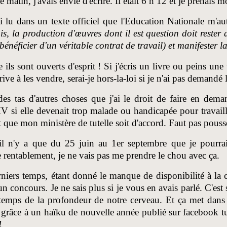
ce matin, j'avais envie d'écrire. Il était 6 h 12 et je prenais 
ai lu dans un texte officiel que l'Education Nationale m'aut
is, la production d'œuvres dont il est question doit rester 
bénéficier d'un véritable contrat de travail) et manifester 
ls sont ouverts d'esprit ! Si j'écris un livre ou peins une 
rrive à les vendre, serai-je hors-la-loi si je n'ai pas demandé 
 des tas d'autres choses que j'ai le droit de faire en d
si elle devenait trop malade ou handicapée pour travaille
t que mon ministère de tutelle soit d'accord. Faut pas pous
il n'y a que du 25 juin au 1er septembre que je pourrai
e rentablement, je ne vais pas me prendre le chou avec ça.
niers temps, étant donné le manque de disponibilité à la 
n concours. Je ne sais plus si je vous en avais parlé. C'est
emps de la profondeur de notre cerveau. Et ça met dans u
grâce à un haïku de nouvelle année publié sur facebook tu 
!