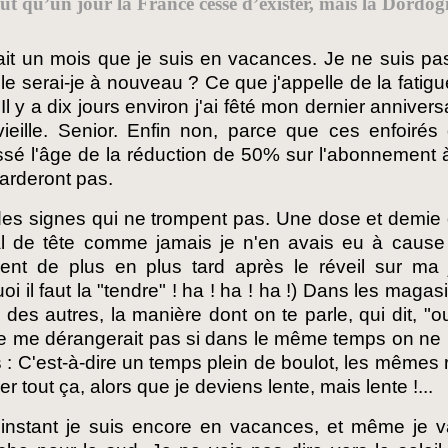
eut qu’un jour la France cesse d’exister, mais la Dordog
ait un mois que je suis en vacances. Je ne suis pas
 le serai-je à nouveau ? Ce que j'appelle de la fatigue
r. Il y a dix jours environ j'ai fêté mon dernier anniver
vieille. Senior. Enfin non, parce que ces enfoir
sé l'âge de la réduction de 50% sur l'abonnement à
 tarderont pas.
 des signes qui ne trompent pas. Une dose et demie de
 de tête comme jamais je n'en avais eu à cause de
acent de plus en plus tard après le réveil sur m
oi il faut la "tendre" ! ha ! ha ! ha !) Dans les magas
 des autres, la manière dont on te parle, qui dit, "oui,
ne me dérangerait pas si dans le même temps on n
 : C'est-à-dire un temps plein de boulot, les mêmes 
er tout ça, alors que je deviens lente, mais lente !...
'instant je suis encore en vacances, et même je v