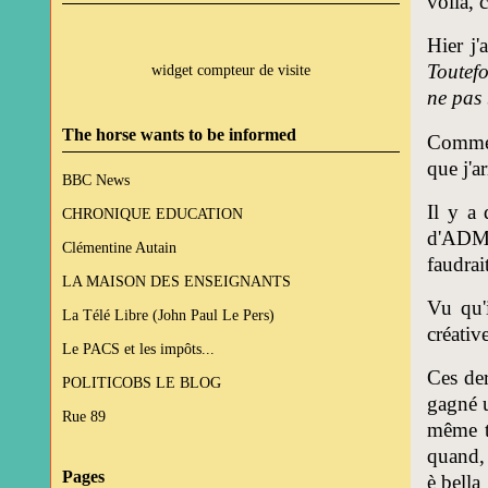
voilà, 
Hier j'
Toutefo
widget compteur de visite
ne pas 
The horse wants to be informed
Comme i
que j'a
BBC News
Il y a
CHRONIQUE EDUCATION
d'ADMV 
Clémentine Autain
faudrai
LA MAISON DES ENSEIGNANTS
Vu qu'
La Télé Libre (John Paul Le Pers)
créativ
Le PACS et les impôts...
Ces der
POLITICOBS LE BLOG
gagné u
Rue 89
même t
quand, 
Pages
è bella 