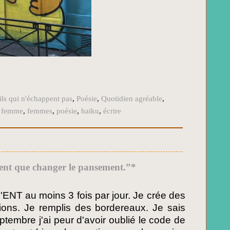
ails qui n'échappent pas
,
Poésie
,
Quotidien agréable
,
,
femme
,
femmes
,
poésie
,
haiku
,
écrire
ent que changer le pansement.”*
l'ENT au moins 3 fois par jour. Je crée des
tions. Je remplis des bordereaux. Je sais
ptembre j'ai peur d'avoir oublié le code de