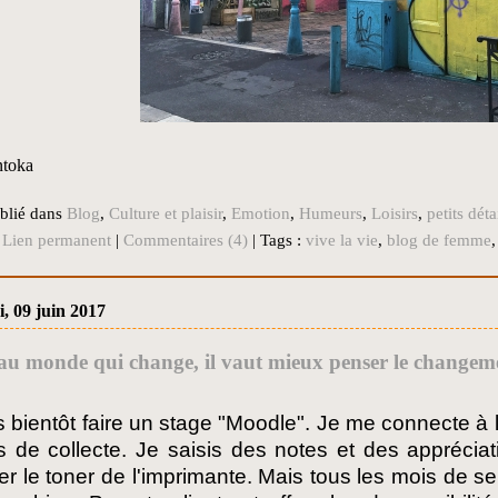
ntoka
blié dans
Blog
,
Culture et plaisir
,
Emotion
,
Humeurs
,
Loisirs
,
petits dét
|
Lien permanent
|
Commentaires (4)
| Tags :
vive la vie
,
blog de femme
, 09 juin 2017
au monde qui change, il vaut mieux penser le changem
s bientôt faire un stage "Moodle". Je me connecte à 
s de collecte. Je saisis des notes et des apprécia
r le toner de l'imprimante. Mais tous les mois de se