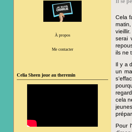
Il se p
Cela f
matin,
vieilli
À propos
serai 
repous
Me contacter
ils ne
Il y a
un mal
Celia Sheen joue au theremin
s'eff
pourqu
regard
cela 
jeunes
prépar
Pour l