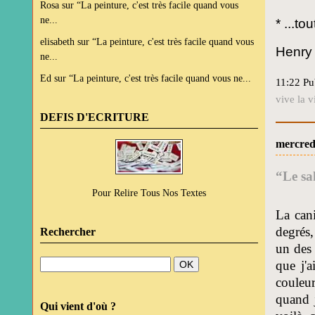
Rosa
sur
“La peinture, c'est très facile quand vous
ne...
* ...t
elisabeth
sur
“La peinture, c'est très facile quand vous
Henry 
ne...
Ed
sur
“La peinture, c'est très facile quand vous ne...
11:22 Pu
vive la v
DEFIS D'ECRITURE
mercredi
“Le sa
Pour Relire Tous Nos Textes
La cani
degrés,
Rechercher
un des 
que j'a
couleur
quand j
Qui vient d'où ?