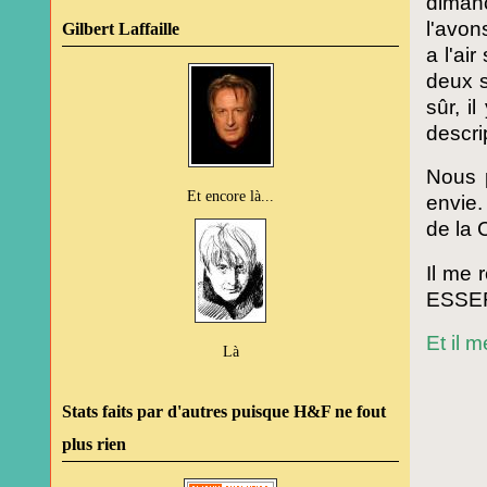
dimanc
l'avon
Gilbert Laffaille
a l'ai
deux s
sûr, i
descrip
Nous 
Et encore là...
envie.
de la 
Il me 
ESSEF
Et il 
Là
Stats faits par d'autres puisque H&F ne fout
plus rien