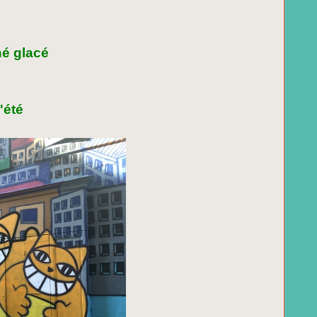
hé glacé
'été