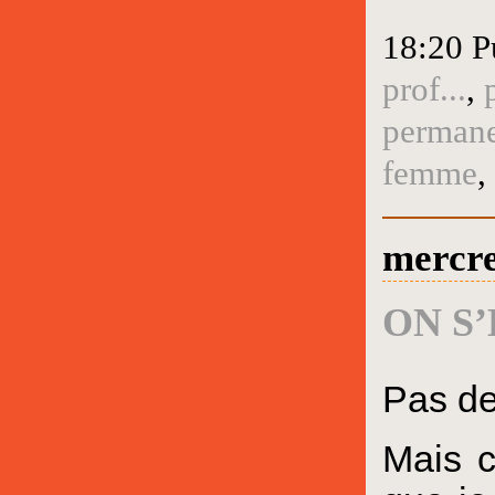
18:20 P
prof...
,
perman
femme
,
mercre
ON S
Pas de
Mais c