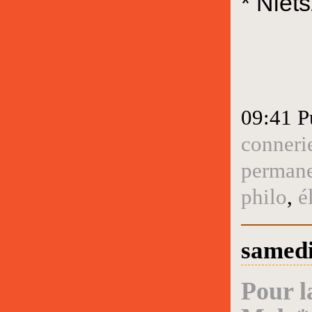
* Niet
09:41 P
connerie
perman
philo
,
é
samedi
Pour la