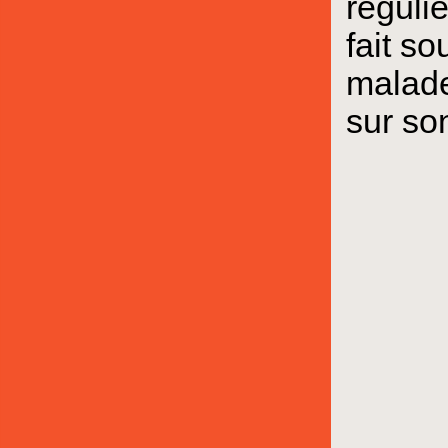
réguli
fait so
malade.
sur son