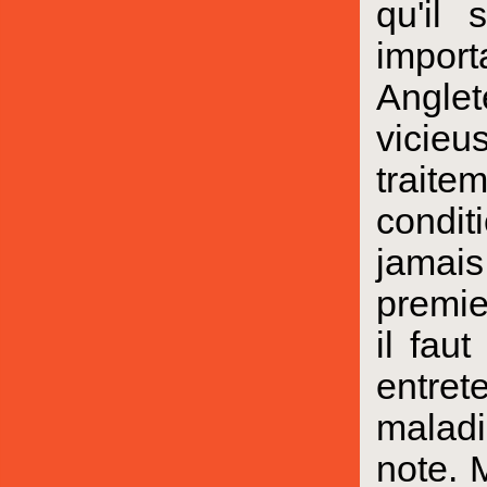
qu'il 
import
Anglet
vicieus
trait
conditi
jamais
premie
il fau
entret
maladi
note. M