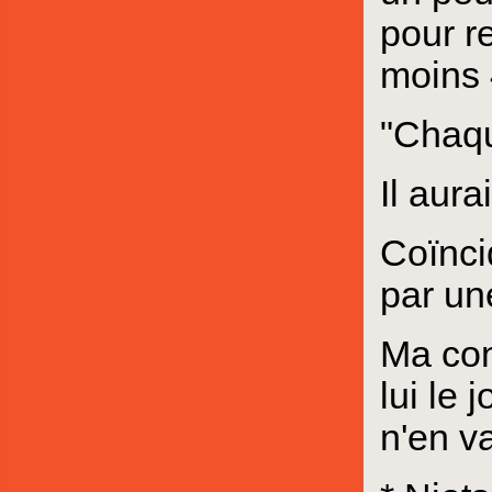
pour r
moins 
"Chaque
Il aura
Coïncid
par une
Ma con
lui le 
n'en v