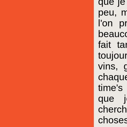
que je
peu, m
l'on p
beauco
fait 
toujou
vins, 
chaque
time's
que j
cherch
choses