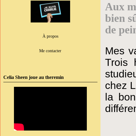
Aux m
bien s
de pei
À propos
Mes va
Me contacter
Trois 
studie
Celia Sheen joue au theremin
chez L
la bon
différe