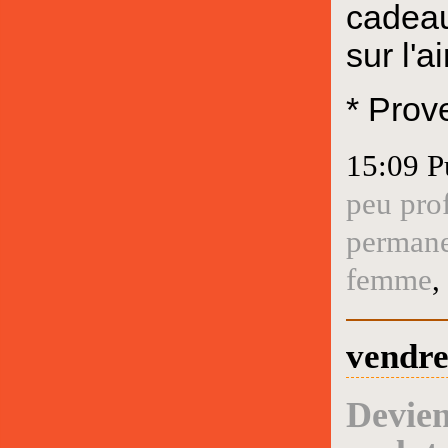
cadeau
sur l'
* Prov
15:09 P
peu prof
perman
femme
,
vendre
Deviens