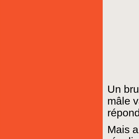
Un brui
mâle v
répond
Mais a