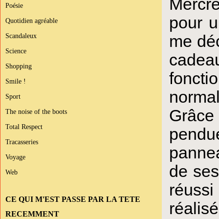
Mercre
Poésie
pour u
Quotidien agréable
me déc
Scandaleux
Science
cadeau
Shopping
foncti
Smile !
normal
Sport
Grâce 
The noise of the boots
Total Respect
pendu
Tracasseries
pannea
Voyage
de ses
Web
réussi
CE QUI M'EST PASSE PAR LA TETE
réalis
RECEMMENT