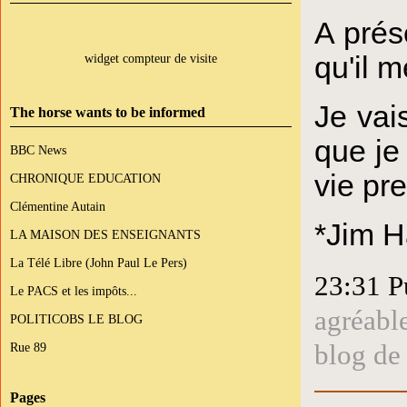
A prése
qu'il 
widget compteur de visite
Je vai
The horse wants to be informed
que je
BBC News
vie pr
CHRONIQUE EDUCATION
Clémentine Autain
*Jim H
LA MAISON DES ENSEIGNANTS
La Télé Libre (John Paul Le Pers)
23:31 P
Le PACS et les impôts...
agréabl
POLITICOBS LE BLOG
blog de
Rue 89
Pages