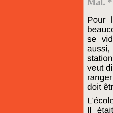
Mal. *
Pour l
beauco
se vid
aussi,
statio
veut di
ranger
doit ê
L'écol
Il éta