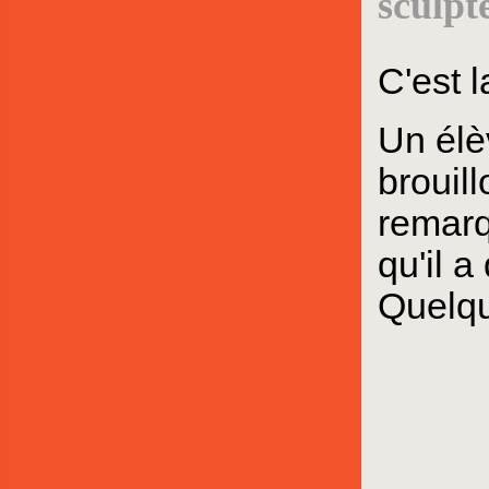
sculpt
C'est l
Un élè
brouill
remarq
qu'il 
Quelq