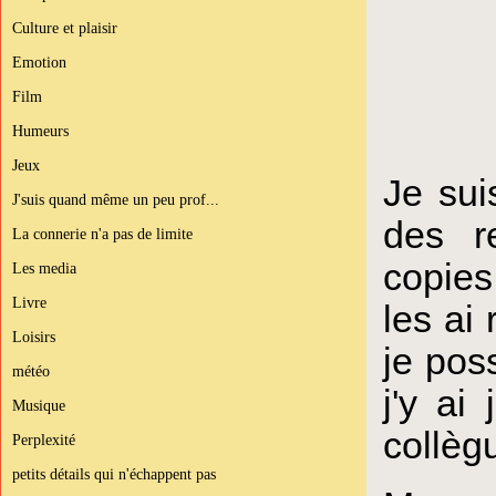
Culture et plaisir
Emotion
Film
Humeurs
Jeux
Je sui
J'suis quand même un peu prof...
des r
La connerie n'a pas de limite
copies
Les media
Livre
les ai
Loisirs
je pos
météo
j'y ai
Musique
collègu
Perplexité
petits détails qui n'échappent pas