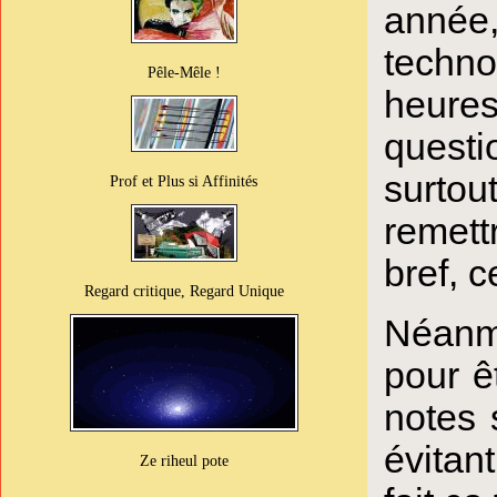
année
techno
Pêle-Mêle !
heure
questi
surtou
Prof et Plus si Affinités
remett
bref, c
Regard critique, Regard Unique
Néanm
pour ê
notes 
évitan
Ze riheul pote