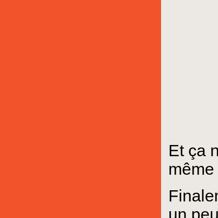
Et ça 
même ce
Finalem
un peu