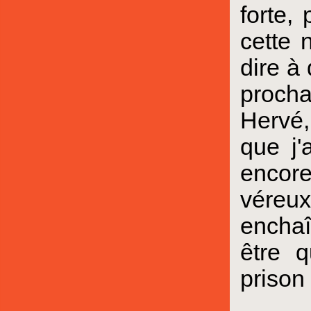
forte,
cette 
dire à
procha
Hervé,
que j'
encore
véreu
enchaî
être q
prison 