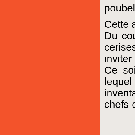
poubel
Cette 
Du cou
cerise
inviter
Ce soi
lequel
invent
chefs-